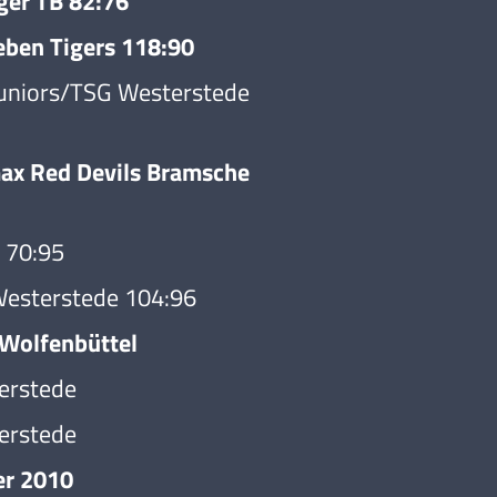
er TB 82:76
en Tigers 118:90
niors/TSG Westerstede
x Red Devils Bramsche
 70:95
esterstede 104:96
olfenbüttel
erstede
erstede
er 2010