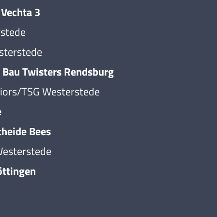
Vechta 3
stede
terstede
au Twisters Rendsburg
ors/TSG Westerstede
e
heide Bees
esterstede
ttingen