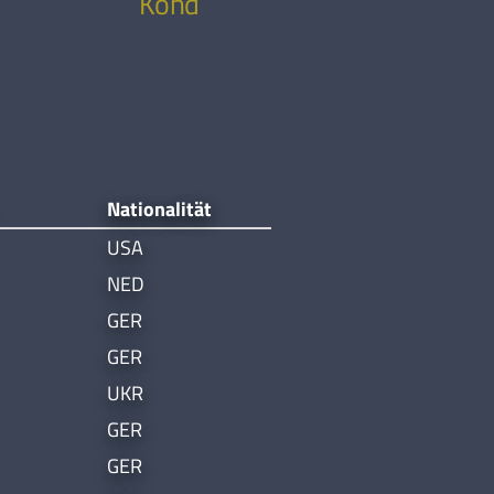
Kohdadad
Amirbeko
Nationalität
USA
NED
GER
GER
UKR
GER
GER