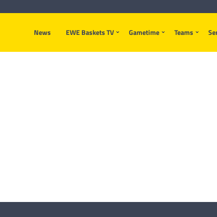
News
EWE Baskets TV
Gametime
Teams
Se