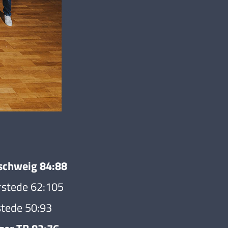
chweig 84:88
stede 62:105
tede 50:93