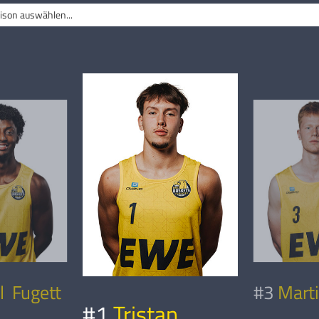
ison auswählen...
il Fugett
#3
Mart
#1
Tristan