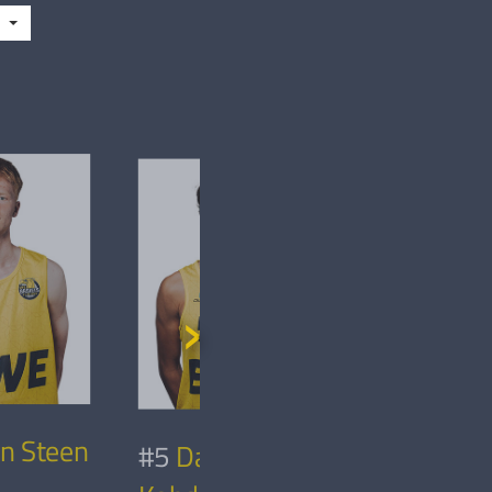
in Steen
#5
David
#6
Rauf