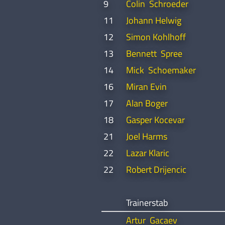
9
Colin Schroeder
11
Johann Helwig
12
Simon Kohlhoff
13
Bennett Spree
14
Mick Schoemaker
16
Miran Evin
17
Alan Boger
18
Gasper Kocevar
21
Joel Harms
22
Lazar Klaric
22
Robert Drijencic
Trainerstab
Artur Gacaev