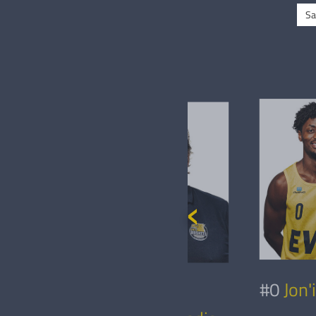
Sa
 Gacaev
#0
Jon'
Dimitrios