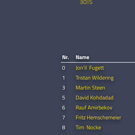
Polychroniadis
Nr.
Name
0
Jon'il Fugett
1
Tristan Wildering
3
Martin Steen
5
David Kohdadad
6
Rauf Amirbekov
7
Fritz Hemschemeier
8
Tim Nocke