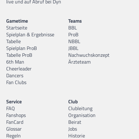
live und auf Abruf bei Dyn
Gametime
Teams
Startseite
BBL
Spielplan & Ergebnisse
ProB
Tabelle
NBBL
Spielplan ProB
JBBL
Tabelle ProB
Nachwuchskonzept
6th Man
Ärzteteam
Cheerleader
Dancers
Fan Clubs
Service
Club
FAQ
Clubleitung
Fanshops
Organisation
FanCard
Beirat
Glossar
Jobs
Regeln
Historie