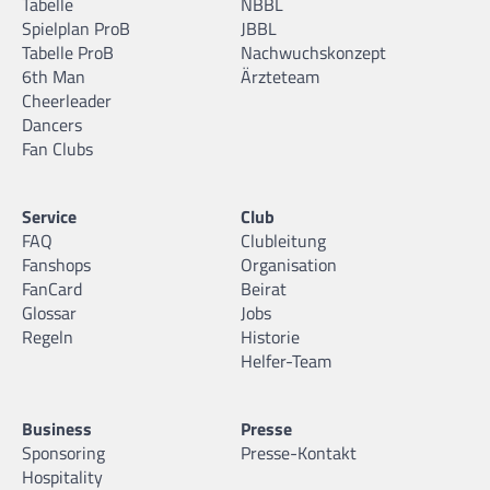
Tabelle
NBBL
Spielplan ProB
JBBL
Tabelle ProB
Nachwuchskonzept
6th Man
Ärzteteam
Cheerleader
Dancers
Fan Clubs
Service
Club
FAQ
Clubleitung
Fanshops
Organisation
FanCard
Beirat
Glossar
Jobs
Regeln
Historie
Helfer-Team
Business
Presse
Sponsoring
Presse-Kontakt
Hospitality