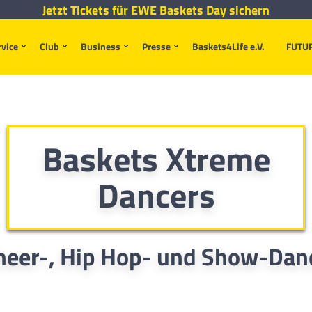
Jetzt Tickets für EWE Baskets Day sichern
rvice
Club
Business
Presse
Baskets4Life e.V.
FUTU
Baskets Xtreme
Dancers
heer-, Hip Hop- und Show-Dan