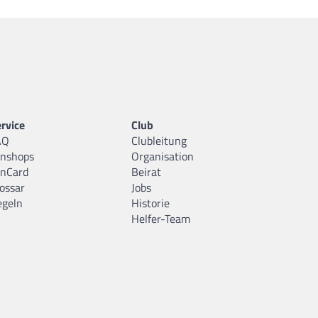
rvice
Club
AQ
Clubleitung
anshops
Organisation
anCard
Beirat
ossar
Jobs
egeln
Historie
Helfer-Team