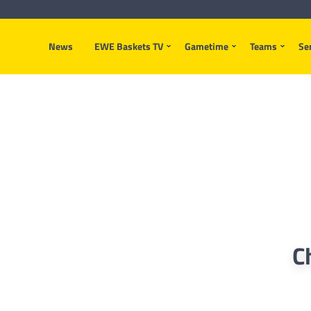
News
EWE Baskets TV
Gametime
Teams
Se
C