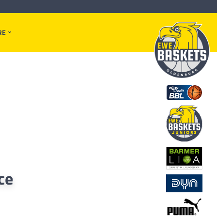
RE
ce