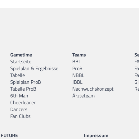
Gametime
Teams
Se
Startseite
BBL
F
Spielplan & Ergebnisse
ProB
F
Tabelle
NBBL
F
Spielplan ProB
JBBL
Gl
Tabelle ProB
Nachwuchskonzept
R
6th Man
Ärzteteam
Cheerleader
Dancers
Fan Clubs
FUTURE
Impressum