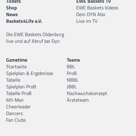
Tickets
EWE Baskets TV
Shop
EWE Baskets Videos
News
Dein DYN Abo
Baskets4Life e.V.
Live im TV
Die EWE Baskets Oldenburg
live und auf Abruf bei Dyn
Gametime
Teams
Startseite
BBL
Spielplan & Ergebnisse
ProB
Tabelle
NBBL
Spielplan ProB
JBBL
Tabelle ProB
Nachwuchskonzept
6th Man
Ärzteteam
Cheerleader
Dancers
Fan Clubs