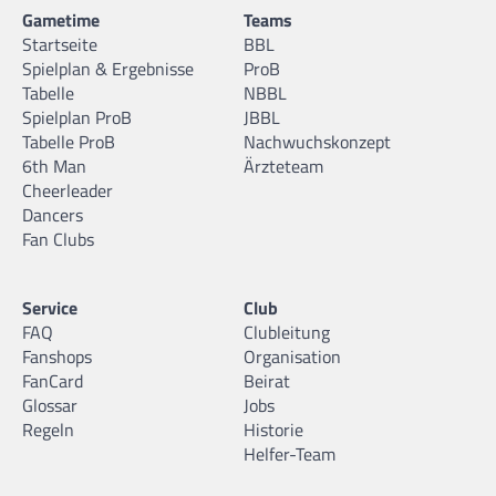
Gametime
Teams
Startseite
BBL
Spielplan & Ergebnisse
ProB
Tabelle
NBBL
Spielplan ProB
JBBL
Tabelle ProB
Nachwuchskonzept
6th Man
Ärzteteam
Cheerleader
Dancers
Fan Clubs
Service
Club
FAQ
Clubleitung
Fanshops
Organisation
FanCard
Beirat
Glossar
Jobs
Regeln
Historie
Helfer-Team