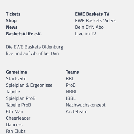
Tickets
EWE Baskets TV
Shop
EWE Baskets Videos
News
Dein DYN Abo
Baskets4Life e.V.
Live im TV
Die EWE Baskets Oldenburg
live und auf Abruf bei Dyn
Gametime
Teams
Startseite
BBL
Spielplan & Ergebnisse
ProB
Tabelle
NBBL
Spielplan ProB
JBBL
Tabelle ProB
Nachwuchskonzept
6th Man
Ärzteteam
Cheerleader
Dancers
Fan Clubs