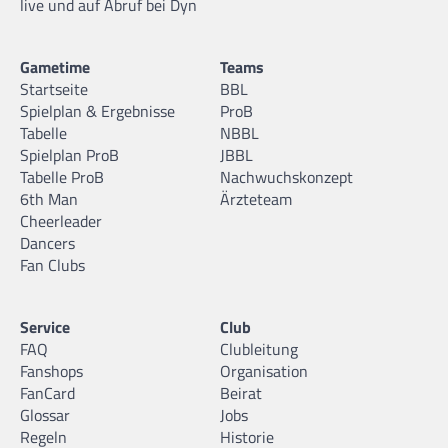
live und auf Abruf bei Dyn
Gametime
Teams
Startseite
BBL
Spielplan & Ergebnisse
ProB
Tabelle
NBBL
Spielplan ProB
JBBL
Tabelle ProB
Nachwuchskonzept
6th Man
Ärzteteam
Cheerleader
Dancers
Fan Clubs
Service
Club
FAQ
Clubleitung
Fanshops
Organisation
FanCard
Beirat
Glossar
Jobs
Regeln
Historie