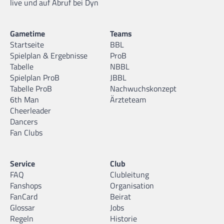
live und auf Abruf bei Dyn
Gametime
Teams
Startseite
BBL
Spielplan & Ergebnisse
ProB
Tabelle
NBBL
Spielplan ProB
JBBL
Tabelle ProB
Nachwuchskonzept
6th Man
Ärzteteam
Cheerleader
Dancers
Fan Clubs
Service
Club
FAQ
Clubleitung
Fanshops
Organisation
FanCard
Beirat
Glossar
Jobs
Regeln
Historie