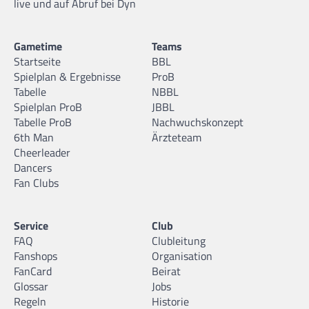
live und auf Abruf bei Dyn
Gametime
Teams
Startseite
BBL
Spielplan & Ergebnisse
ProB
Tabelle
NBBL
Spielplan ProB
JBBL
Tabelle ProB
Nachwuchskonzept
6th Man
Ärzteteam
Cheerleader
Dancers
Fan Clubs
Service
Club
FAQ
Clubleitung
Fanshops
Organisation
FanCard
Beirat
Glossar
Jobs
Regeln
Historie