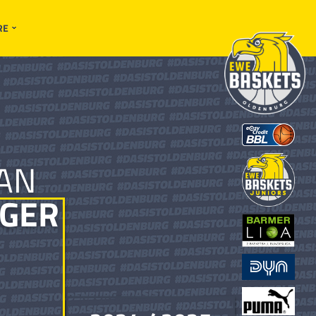
RE
AN
GER