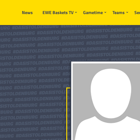
News
EWE Baskets TV
Gametime
Teams
Se