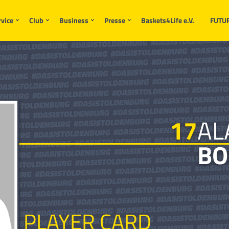
rvice
Club
Business
Presse
Baskets4Life e.V.
FUTU
17
AL
BO
PLAYER CARD