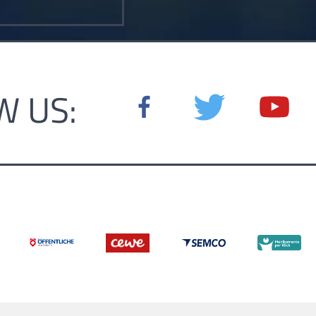
W US: