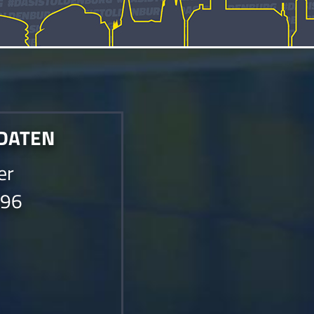
 DATEN
er
996