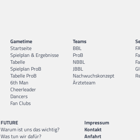
Gametime
Teams
Se
Startseite
BBL
F
Spielplan & Ergebnisse
ProB
F
Tabelle
NBBL
F
Spielplan ProB
JBBL
Gl
Tabelle ProB
Nachwuchskonzept
R
6th Man
Ärzteteam
Cheerleader
Dancers
Fan Clubs
FUTURE
Impressum
Warum ist uns das wichtig?
Kontakt
Was tun wir dafür?
Anfahrt