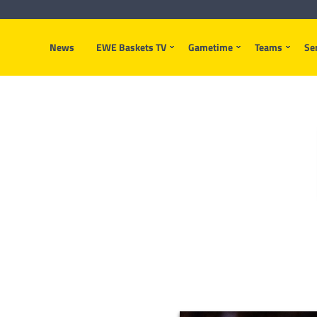
News
EWE Baskets TV
Gametime
Teams
Se