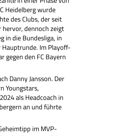
zählte in einer Phase von
SC Heidelberg wurde
te des Clubs, der seit
r hervor, dennoch zeigt
g in die Bundesliga, in
r Hauptrunde. Im Playoff-
war gegen den FC Bayern
oach Danny Jansson. Der
rn Youngstars,
 2024 als Headcoach in
lbergern an und führte
n Geheimtipp im MVP-