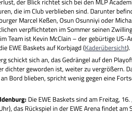
lust, der Blick richtet sich bei den MLP Academic
en, die im Club verblieben sind. Darunter befin
nburger Marcel Keßen, Osun Osunniyi oder Micha
lichen verpflichteten im Sommer seinen Zwillin
 im Team ist Kevin McClain – der gebürtige US
die EWE Baskets auf Korbjagd (
Kaderübersicht
).
rg schickt sich an, das Gedrängel auf den Playof
 dichter geworden ist, weiter zu vergrößern. Da
 an Bord blieben, spricht wenig gegen eine Fort
Oldenburg:
Die EWE Baskets sind am Freitag, 16. 
Uhr), das Rückspiel in der EWE Arena findet am S