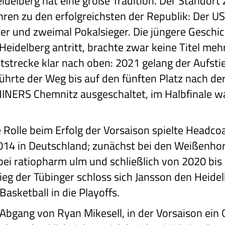
idelberg hat eine große Tradition. Der Standort 
hren zu den erfolgreichsten der Republik: Der U
r und zweimal Pokalsieger. Die jüngere Geschich
eidelberg antritt, brachte zwar keine Titel meh
tstrecke klar nach oben: 2021 gelang der Aufstie
ührte der Weg bis auf den fünften Platz nach de
 NINERS Chemnitz ausgeschaltet, im Halbfinale 
 Rolle beim Erfolg der Vorsaison spielte Headc
 2014 in Deutschland; zunächst bei den Weißenho
bei ratiopharm ulm und schließlich von 2020 bis
eg der Tübinger schloss sich Jansson den Heide
Basketball in die Playoffs.
 Abgang von Ryan Mikesell, in der Vorsaison ei