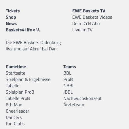
Tickets
EWE Baskets TV
Shop
EWE Baskets Videos
News
Dein DYN Abo
Baskets4Life e.V.
Live im TV
Die EWE Baskets Oldenburg
live und auf Abruf bei Dyn
Gametime
Teams
Startseite
BBL
Spielplan & Ergebnisse
ProB
Tabelle
NBBL
Spielplan ProB
JBBL
Tabelle ProB
Nachwuchskonzept
6th Man
Ärzteteam
Cheerleader
Dancers
Fan Clubs