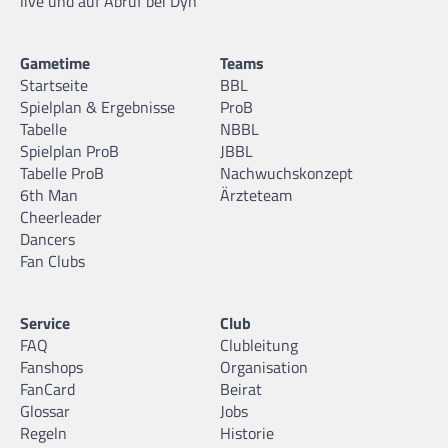
live und auf Abruf bei Dyn
Gametime
Teams
Startseite
BBL
Spielplan & Ergebnisse
ProB
Tabelle
NBBL
Spielplan ProB
JBBL
Tabelle ProB
Nachwuchskonzept
6th Man
Ärzteteam
Cheerleader
Dancers
Fan Clubs
Service
Club
FAQ
Clubleitung
Fanshops
Organisation
FanCard
Beirat
Glossar
Jobs
Regeln
Historie