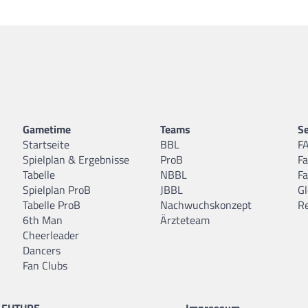
Gametime
Teams
Se
Startseite
BBL
F
Spielplan & Ergebnisse
ProB
F
Tabelle
NBBL
F
Spielplan ProB
JBBL
Gl
Tabelle ProB
Nachwuchskonzept
R
6th Man
Ärzteteam
Cheerleader
Dancers
Fan Clubs