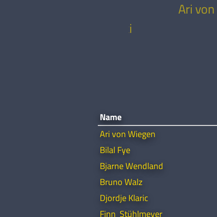
Ari von
n
Dejan
cic
Stojanovski
Name
Ari von Wiegen
Bilal Fye
Bjarne Wendland
Bruno Walz
Djordje Klaric
Finn Stühlmeyer