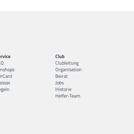
rvice
Club
AQ
Clubleitung
anshops
Organisation
anCard
Beirat
ossar
Jobs
egeln
Historie
Helfer-Team