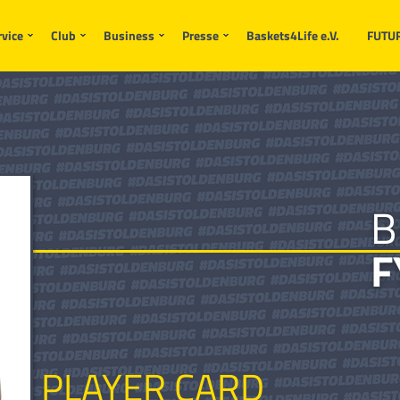
rvice
Club
Business
Presse
Baskets4Life e.V.
FUTU
B
F
PLAYER CARD