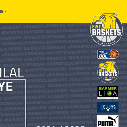
RE
ILAL
YE