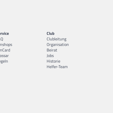
rvice
Club
AQ
Clubleitung
anshops
Organisation
anCard
Beirat
ossar
Jobs
egeln
Historie
Helfer-Team