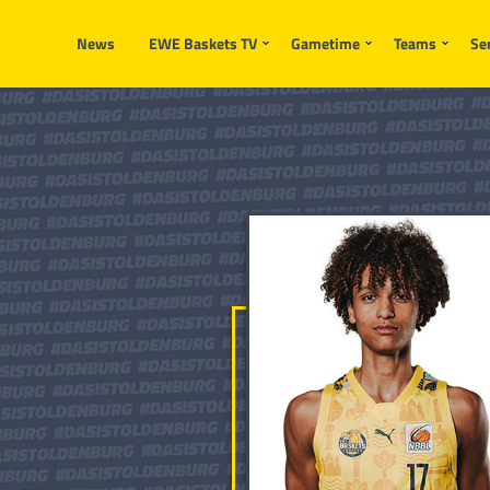
News
EWE Baskets TV
Gametime
Teams
Se