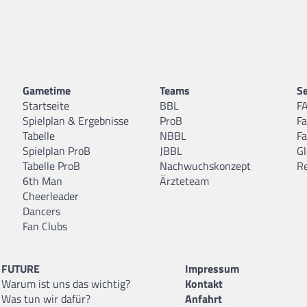
Gametime
Teams
Se
Startseite
BBL
F
Spielplan & Ergebnisse
ProB
F
Tabelle
NBBL
F
Spielplan ProB
JBBL
Gl
Tabelle ProB
Nachwuchskonzept
R
6th Man
Ärzteteam
Cheerleader
Dancers
Fan Clubs
FUTURE
Impressum
Warum ist uns das wichtig?
Kontakt
Was tun wir dafür?
Anfahrt