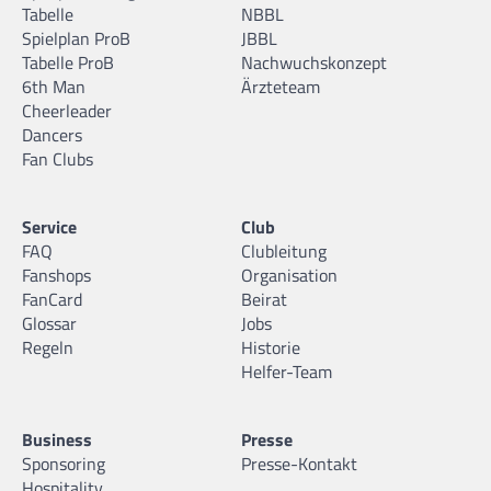
Tabelle
NBBL
Spielplan ProB
JBBL
Tabelle ProB
Nachwuchskonzept
6th Man
Ärzteteam
Cheerleader
Dancers
Fan Clubs
Service
Club
FAQ
Clubleitung
Fanshops
Organisation
FanCard
Beirat
Glossar
Jobs
Regeln
Historie
Helfer-Team
Business
Presse
Sponsoring
Presse-Kontakt
Hospitality