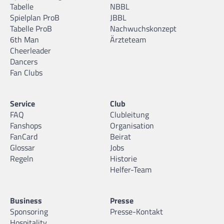
Tabelle
NBBL
Spielplan ProB
JBBL
Tabelle ProB
Nachwuchskonzept
6th Man
Ärzteteam
Cheerleader
Dancers
Fan Clubs
Service
Club
FAQ
Clubleitung
Fanshops
Organisation
FanCard
Beirat
Glossar
Jobs
Regeln
Historie
Helfer-Team
Business
Presse
Sponsoring
Presse-Kontakt
Hospitality