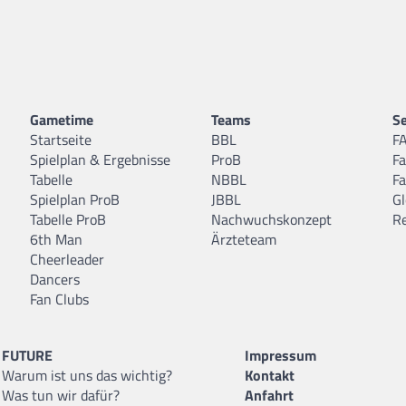
Gametime
Teams
Se
Startseite
BBL
F
Spielplan & Ergebnisse
ProB
F
Tabelle
NBBL
F
Spielplan ProB
JBBL
Gl
Tabelle ProB
Nachwuchskonzept
R
6th Man
Ärzteteam
Cheerleader
Dancers
Fan Clubs
FUTURE
Impressum
Warum ist uns das wichtig?
Kontakt
Was tun wir dafür?
Anfahrt