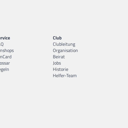
rvice
Club
AQ
Clubleitung
anshops
Organisation
anCard
Beirat
ossar
Jobs
egeln
Historie
Helfer-Team