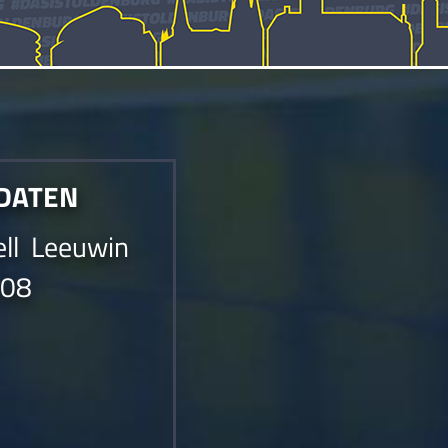
 DATEN
ell Leeuwin
008