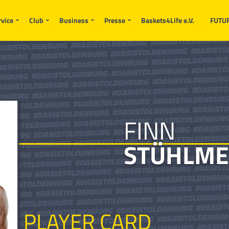
rvice
Club
Business
Presse
Baskets4Life e.V.
FUTU
FINN
STÜHLME
PLAYER CARD