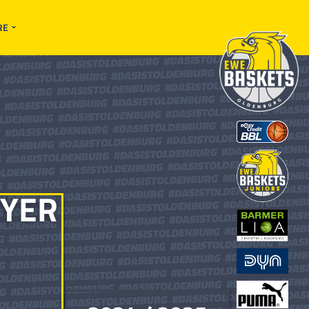
RE
YER