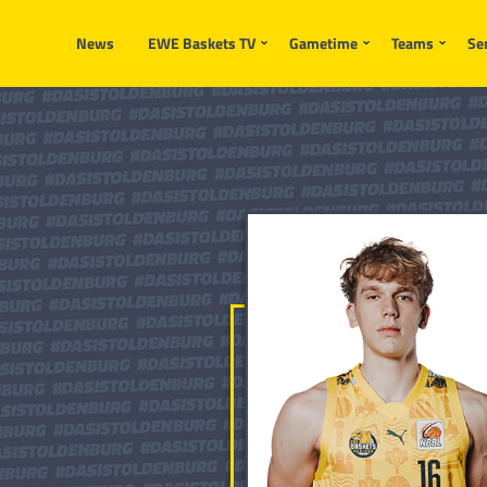
News
EWE Baskets TV
Gametime
Teams
Se