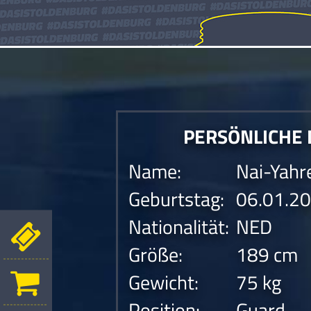
PERSÖNLICHE
Name:
Nai-Yahr
Geburtstag:
06.01.2
Nationalität:
NED
Größe:
189 cm
Gewicht:
75 kg
Position:
Guard