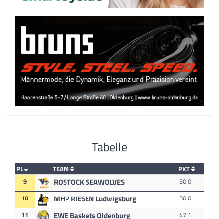
Tabelle
PL
TEAM
PKT
9
ROSTOCK SEAWOLVES
50.0
10
MHP RIESEN Ludwigsburg
50.0
11
EWE Baskets Oldenburg
47.1