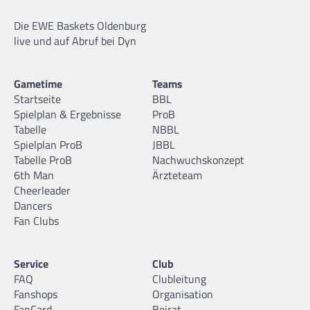
Die EWE Baskets Oldenburg
live und auf Abruf bei Dyn
Gametime
Teams
Startseite
BBL
Spielplan & Ergebnisse
ProB
Tabelle
NBBL
Spielplan ProB
JBBL
Tabelle ProB
Nachwuchskonzept
6th Man
Ärzteteam
Cheerleader
Dancers
Fan Clubs
Service
Club
FAQ
Clubleitung
Fanshops
Organisation
FanCard
Beirat