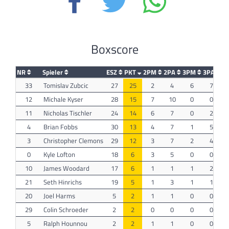
Boxscore
NR
Spieler
ESZ
PKT
2PM
2PA
3PM
3PA
F
33
Tomislav Zubcic
27
25
2
4
6
7
12
Michale Kyser
28
15
7
10
0
0
11
Nicholas Tischler
24
14
6
7
0
2
4
Brian Fobbs
30
13
4
7
1
5
3
Christopher Clemons
29
12
3
7
2
4
0
Kyle Lofton
18
6
3
5
0
0
10
James Woodard
17
6
1
1
1
2
21
Seth Hinrichs
19
5
1
3
1
1
20
Joel Harms
5
2
1
1
0
0
29
Colin Schroeder
2
2
0
0
0
0
5
Ralph Hounnou
2
2
1
1
0
0