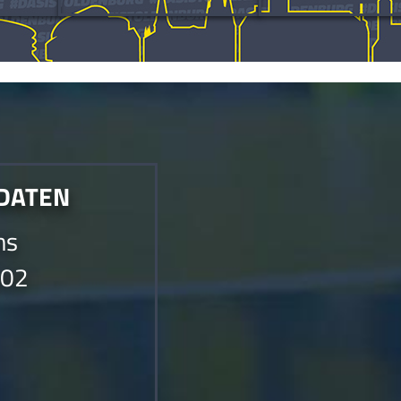
det werden.Die Anfrage konnte nicht gesendet werden.
 DATEN
ms
002