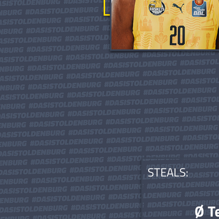
STEALS:
Ø T