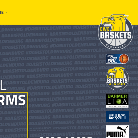
RE
L
RMS