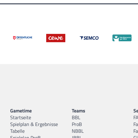
Gametime
Teams
Se
Startseite
BBL
F
Spielplan & Ergebnisse
ProB
F
Tabelle
NBBL
F
Spielplan ProB
JBBL
Gl