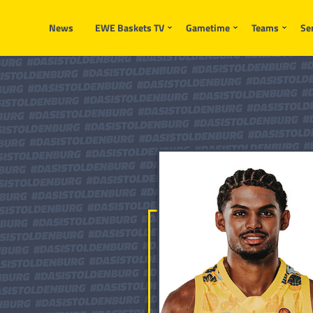
Die Anfrage konnte nicht gesendet werden.Die Anfrage konnte nicht ges
News
EWE Baskets TV
Gametime
Teams
Se