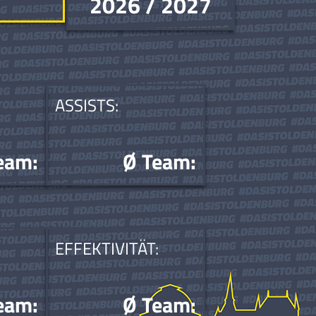
2026 / 2027
ASSISTS:
eam:
Ø Team:
EFFEKTIVITÄT:
eam:
Ø Team: