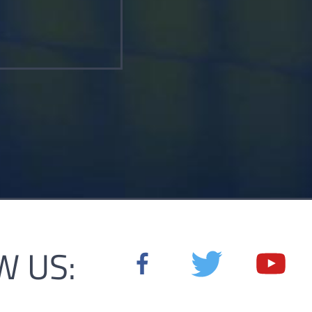
W US: