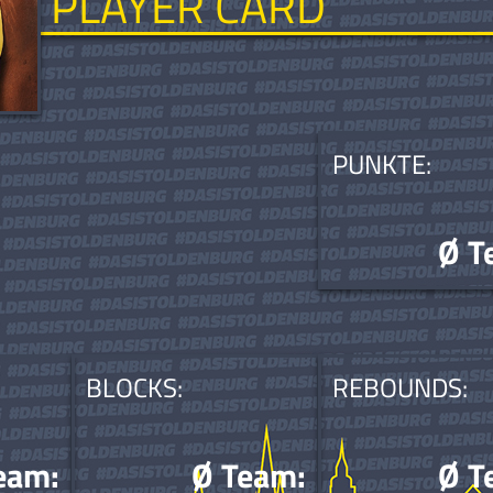
PLAYER CARD
PUNKTE:
Ø T
BLOCKS:
REBOUNDS:
eam:
Ø Team:
Ø T