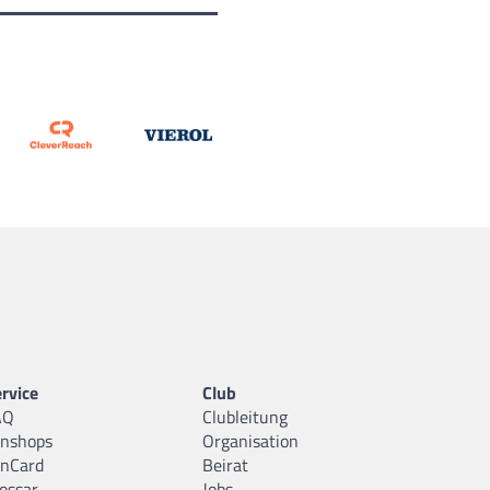
rvice
Club
AQ
Clubleitung
anshops
Organisation
anCard
Beirat
ossar
Jobs