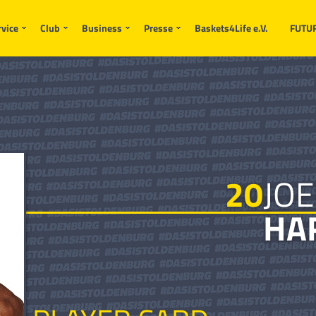
endet werden.
rvice
Club
Business
Presse
Baskets4Life e.V.
FUTU
20
JOE
HA