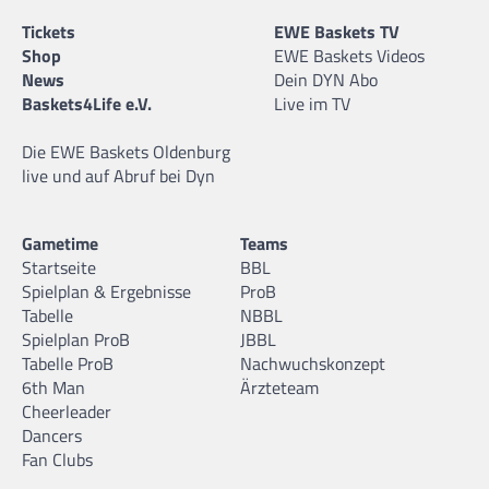
Tickets
EWE Baskets TV
Shop
EWE Baskets Videos
News
Dein DYN Abo
Baskets4Life e.V.
Live im TV
Die EWE Baskets Oldenburg
live und auf Abruf bei Dyn
Gametime
Teams
Startseite
BBL
Spielplan & Ergebnisse
ProB
Tabelle
NBBL
Spielplan ProB
JBBL
Tabelle ProB
Nachwuchskonzept
6th Man
Ärzteteam
Cheerleader
Dancers
Fan Clubs