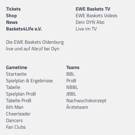
Tickets
EWE Baskets TV
Shop
EWE Baskets Videos
News
Dein DYN Abo
Baskets4Life e.V.
Live im TV
Die EWE Baskets Oldenburg
live und auf Abruf bei Dyn
Gametime
Teams
Startseite
BBL
Spielplan & Ergebnisse
ProB
Tabelle
NBBL
Spielplan ProB
JBBL
Tabelle ProB
Nachwuchskonzept
6th Man
Ärzteteam
Cheerleader
Dancers
Fan Clubs