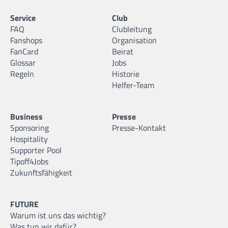
Service
Club
FAQ
Clubleitung
Fanshops
Organisation
FanCard
Beirat
Glossar
Jobs
Regeln
Historie
Helfer-Team
Business
Presse
Sponsoring
Presse-Kontakt
Hospitality
Supporter Pool
Tipoff4Jobs
Zukunftsfähigkeit
FUTURE
Warum ist uns das wichtig?
Was tun wir dafür?