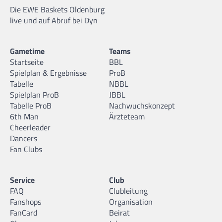
Die EWE Baskets Oldenburg
live und auf Abruf bei Dyn
Gametime
Teams
Startseite
BBL
Spielplan & Ergebnisse
ProB
Tabelle
NBBL
Spielplan ProB
JBBL
Tabelle ProB
Nachwuchskonzept
6th Man
Ärzteteam
Cheerleader
Dancers
Fan Clubs
Service
Club
FAQ
Clubleitung
Fanshops
Organisation
FanCard
Beirat