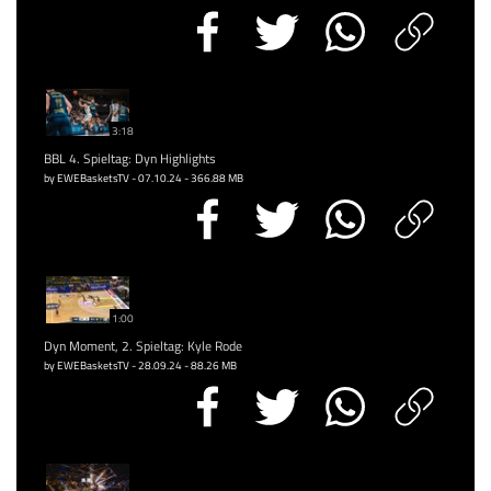
3:18
BBL 4. Spieltag: Dyn Highlights
by EWEBasketsTV - 07.10.24 - 366.88 MB
1:00
Dyn Moment, 2. Spieltag: Kyle Rode
by EWEBasketsTV - 28.09.24 - 88.26 MB