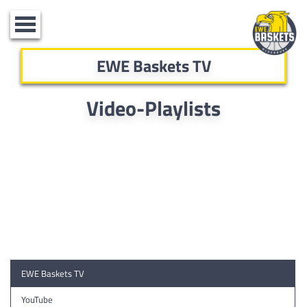
Toggle
navigation
EWE Baskets TV
Video-Playlists
EWE Baskets TV
YouTube