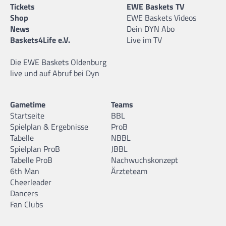
Tickets
EWE Baskets TV
Shop
EWE Baskets Videos
News
Dein DYN Abo
Baskets4Life e.V.
Live im TV
Die EWE Baskets Oldenburg
live und auf Abruf bei Dyn
Gametime
Teams
Startseite
BBL
Spielplan & Ergebnisse
ProB
Tabelle
NBBL
Spielplan ProB
JBBL
Tabelle ProB
Nachwuchskonzept
6th Man
Ärzteteam
Cheerleader
Dancers
Fan Clubs