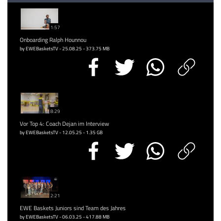
1:57
Onboarding Ralph Hounnou
by EWEBasketsTV - 25.08.25 - 373.75 MB
8:29
Vor Top 4: Coach Dejan im Interview
by EWEBasketsTV - 12.05.25 - 1.35 GB
2:21
EWE Baskets Juniors sind Team des Jahres
by EWEBasketsTV - 06.03.25 - 417.88 MB