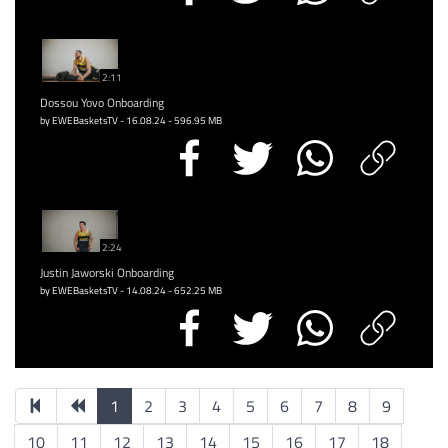
2:11
Dossou Yovo Onboarding
by EWEBasketsTV - 16.08.24 - 596.95 MB
2:24
Justin Jaworski Onboarding
by EWEBasketsTV - 14.08.24 - 652.25 MB
1
2
3
4
5
6
7
8
9
10
11
12
13
14
15
16
17
18