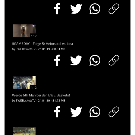
1:12
#GAMEDAY - Folge 5: Heimspiel vs Jena
by EWEBasketsTV - 21.01.19 - 88.61 MB
1:12
Werde 6th Man bei den EWE Baskets!
by EWEBasketsTV - 21.01.19 - 81.72 MB