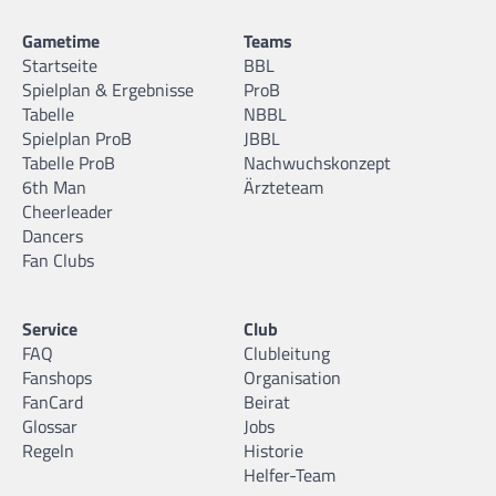
Gametime
Teams
Startseite
BBL
Spielplan & Ergebnisse
ProB
Tabelle
NBBL
Spielplan ProB
JBBL
Tabelle ProB
Nachwuchskonzept
6th Man
Ärzteteam
Cheerleader
Dancers
Fan Clubs
Service
Club
FAQ
Clubleitung
Fanshops
Organisation
FanCard
Beirat
Glossar
Jobs
Regeln
Historie
Helfer-Team