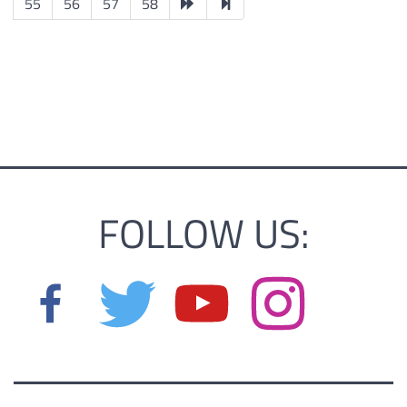
55
56
57
58
FOLLOW US: