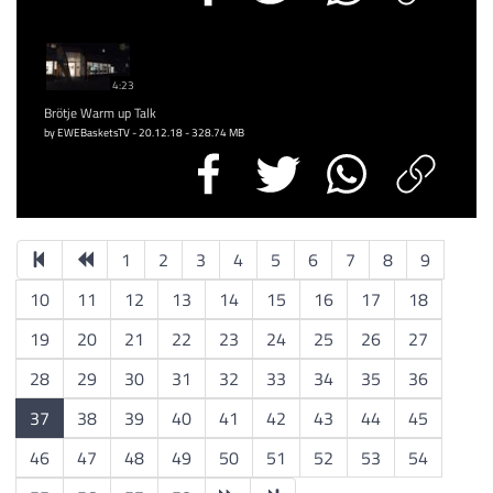
4:23
Brötje Warm up Talk
by EWEBasketsTV - 20.12.18 - 328.74 MB
1
2
3
4
5
6
7
8
9
10
11
12
13
14
15
16
17
18
19
20
21
22
23
24
25
26
27
28
29
30
31
32
33
34
35
36
37
38
39
40
41
42
43
44
45
46
47
48
49
50
51
52
53
54