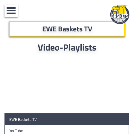
Toggle
navigation
EWE Baskets TV
Video-Playlists
EWE Baskets TV
YouTube