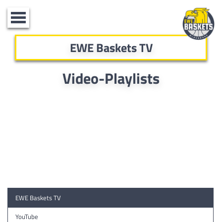
Toggle
navigation
EWE Baskets TV
Video-Playlists
EWE Baskets TV
YouTube