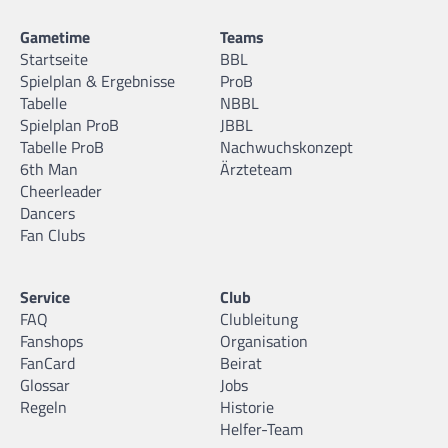
Gametime
Teams
Startseite
BBL
Spielplan & Ergebnisse
ProB
Tabelle
NBBL
Spielplan ProB
JBBL
Tabelle ProB
Nachwuchskonzept
6th Man
Ärzteteam
Cheerleader
Dancers
Fan Clubs
Service
Club
FAQ
Clubleitung
Fanshops
Organisation
FanCard
Beirat
Glossar
Jobs
Regeln
Historie
Helfer-Team