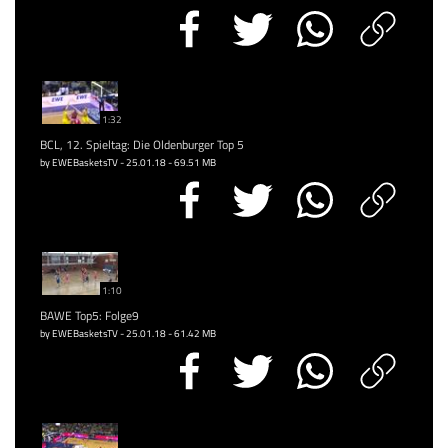
1:32
BCL, 12. Spieltag: Die Oldenburger Top 5
by EWEBasketsTV - 25.01.18 - 69.51 MB
1:10
BAWE Top5: Folge9
by EWEBasketsTV - 25.01.18 - 61.42 MB