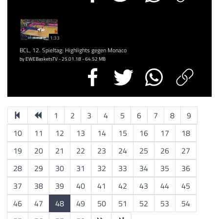
1:33
BCL, 12. Spieltag: Highlights gegen Monaco
by EWEBasketsTV - 25.01.18 - 64.52 MB
1
2
3
4
5
6
7
8
9
10
11
12
13
14
15
16
17
18
19
20
21
22
23
24
25
26
27
28
29
30
31
32
33
34
35
36
37
38
39
40
41
42
43
44
45
46
47
48
49
50
51
52
53
54