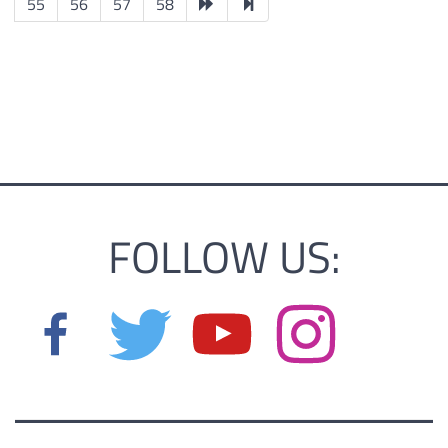
55
56
57
58
FOLLOW US: