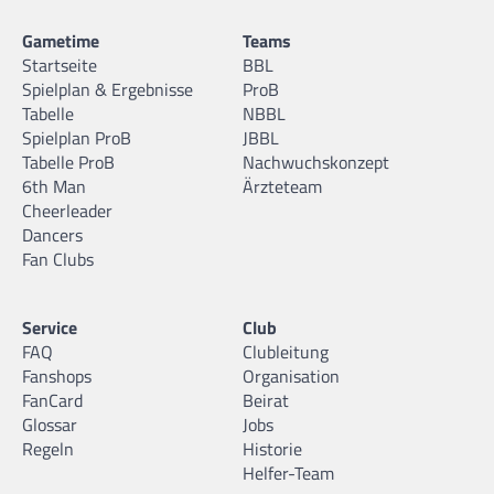
Gametime
Teams
Startseite
BBL
Spielplan & Ergebnisse
ProB
Tabelle
NBBL
Spielplan ProB
JBBL
Tabelle ProB
Nachwuchskonzept
6th Man
Ärzteteam
Cheerleader
Dancers
Fan Clubs
Service
Club
FAQ
Clubleitung
Fanshops
Organisation
FanCard
Beirat
Glossar
Jobs
Regeln
Historie
Helfer-Team