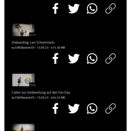
2:17
Onboarding: Len Schoormann
by EWEBasketsTV - 13.09.23 - 474.30 MB
3:22
Calles zur Vorbereitung auf den Fan Day
by EWEBasketsTV - 13.09.23 - 404.53 MB