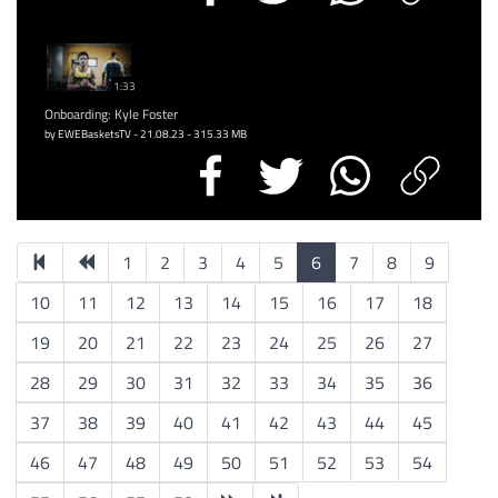
1:33
Onboarding: Kyle Foster
by EWEBasketsTV - 21.08.23 - 315.33 MB
1
2
3
4
5
6
7
8
9
10
11
12
13
14
15
16
17
18
19
20
21
22
23
24
25
26
27
28
29
30
31
32
33
34
35
36
37
38
39
40
41
42
43
44
45
46
47
48
49
50
51
52
53
54