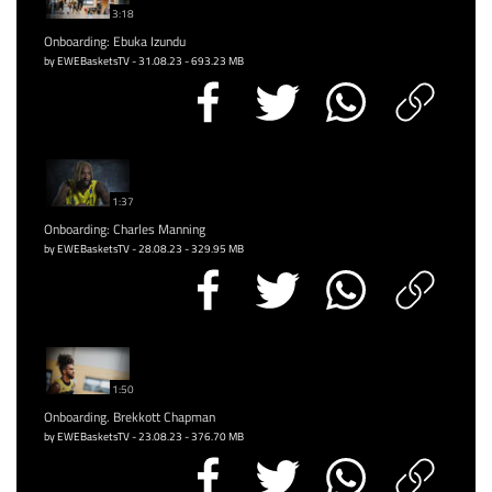
3:18
Onboarding: Ebuka Izundu
by EWEBasketsTV - 31.08.23 - 693.23 MB
1:37
Onboarding: Charles Manning
by EWEBasketsTV - 28.08.23 - 329.95 MB
1:50
Onboarding. Brekkott Chapman
by EWEBasketsTV - 23.08.23 - 376.70 MB