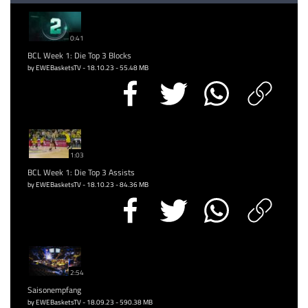
0:41
BCL Week 1: Die Top 3 Blocks
by EWEBasketsTV - 18.10.23 - 55.48 MB
1:03
BCL Week 1: Die Top 3 Assists
by EWEBasketsTV - 18.10.23 - 84.36 MB
2:54
Saisonempfang
by EWEBasketsTV - 18.09.23 - 590.38 MB