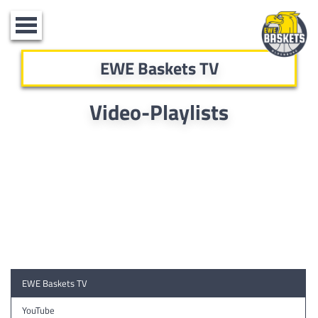
Toggle
navigation
EWE Baskets TV
Video-Playlists
EWE Baskets TV
YouTube