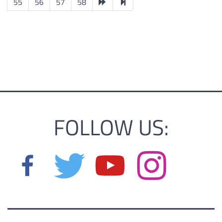
55
56
57
58
FOLLOW US: