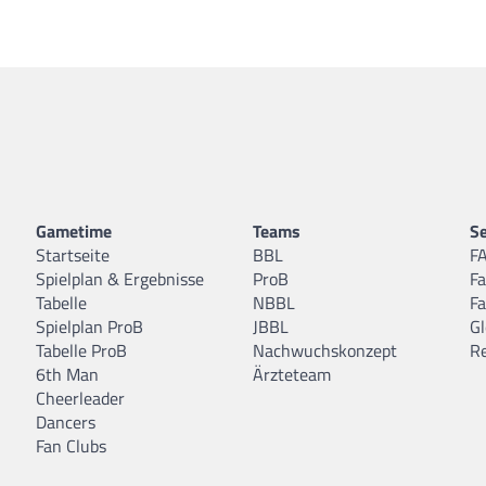
Gametime
Teams
Se
Startseite
BBL
F
Spielplan & Ergebnisse
ProB
F
Tabelle
NBBL
F
Spielplan ProB
JBBL
Gl
Tabelle ProB
Nachwuchskonzept
R
6th Man
Ärzteteam
Cheerleader
Dancers
Fan Clubs