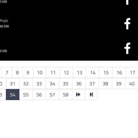
93 MB
 Hujic
.86 MB
46 MB
7
8
9
10
11
12
13
14
15
16
17
0
31
32
33
34
35
36
37
38
39
40
3
54
55
56
57
58