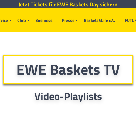
Jetzt Tickets für EWE Baskets Day sichern
rvice
Club
Business
Presse
Baskets4Life e.V.
FUTU
EWE Baskets TV
Video-Playlists