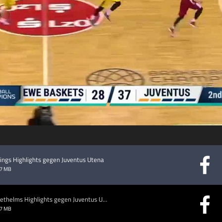
abspielen
ldings Highlights gegen Juventus Utena
27 MB
BCL, 6. Spieltag: Philipp Schwethelms Highlights gegen Juventus Utena
17 MB