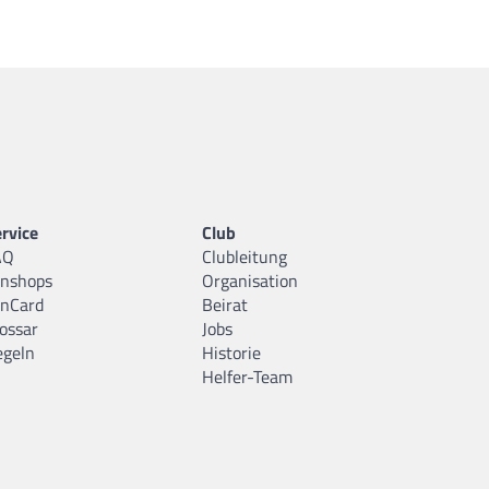
rvice
Club
AQ
Clubleitung
anshops
Organisation
anCard
Beirat
ossar
Jobs
egeln
Historie
Helfer-Team