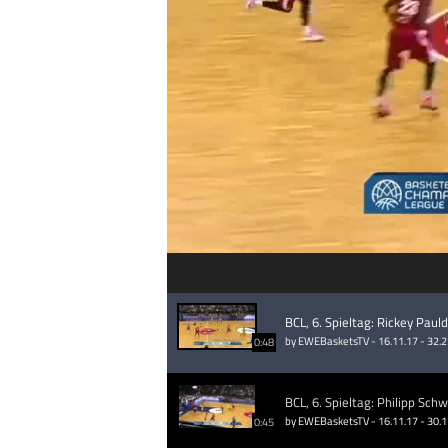
BCL, 6. Spieltag: Rickey Pau
by EWEBasketsTV - 16.11.17 - 32.
0:48
by EWEBasketsTV - 16.11.17 - 30.
0:45