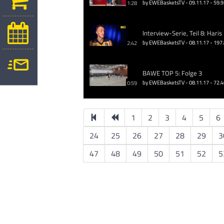
by EWEBasketsTV - 09.11.17 - 59.
1:28
Interview-Serie, Teil 8: Haris
by EWEBasketsTV - 08.11.17 - 197
2:42
BAWE TOP 5: Folge 3
by EWEBasketsTV - 08.11.17 - 72.
0:59
1
2
3
4
5
6
24
25
26
27
28
29
3
47
48
49
50
51
52
5