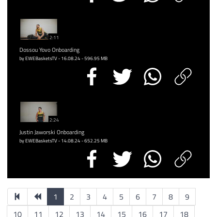
2:11
Dossou Yovo Onboarding
by EWEBasketsTV - 16.08.24 - 596.95 MB
2:24
Justin Jaworski Onboarding
by EWEBasketsTV - 14.08.24 - 652.25 MB
1
2
3
4
5
6
7
8
9
10
11
12
13
14
15
16
17
18