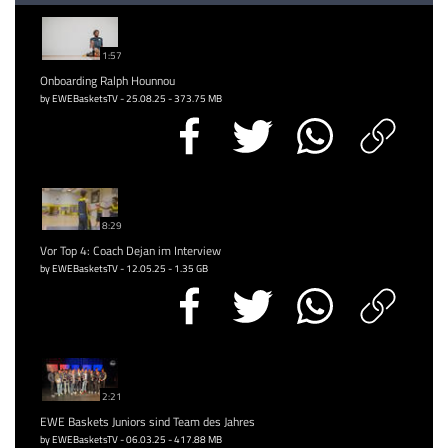
1:57
Onboarding Ralph Hounnou
by EWEBasketsTV - 25.08.25 - 373.75 MB
8:29
Vor Top 4: Coach Dejan im Interview
by EWEBasketsTV - 12.05.25 - 1.35 GB
2:21
EWE Baskets Juniors sind Team des Jahres
by EWEBasketsTV - 06.03.25 - 417.88 MB