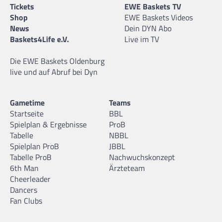
Tickets
EWE Baskets TV
Shop
EWE Baskets Videos
News
Dein DYN Abo
Baskets4Life e.V.
Live im TV
Die EWE Baskets Oldenburg
live und auf Abruf bei Dyn
Gametime
Teams
Startseite
BBL
Spielplan & Ergebnisse
ProB
Tabelle
NBBL
Spielplan ProB
JBBL
Tabelle ProB
Nachwuchskonzept
6th Man
Ärzteteam
Cheerleader
Dancers
Fan Clubs