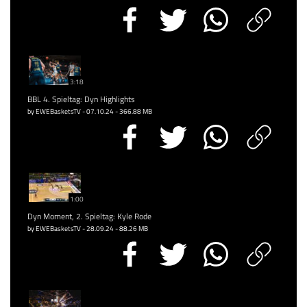
3:18
BBL 4. Spieltag: Dyn Highlights
by EWEBasketsTV - 07.10.24 - 366.88 MB
1:00
Dyn Moment, 2. Spieltag: Kyle Rode
by EWEBasketsTV - 28.09.24 - 88.26 MB