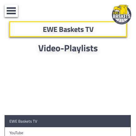
Toggle
navigation
EWE Baskets TV
Video-Playlists
EWE Baskets TV
YouTube