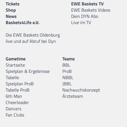
Tickets
EWE Baskets TV
Shop
EWE Baskets Videos
News
Dein DYN Abo
Baskets4Life e.V.
Live im TV
Die EWE Baskets Oldenburg
live und auf Abruf bei Dyn
Gametime
Teams
Startseite
BBL
Spielplan & Ergebnisse
ProB
Tabelle
NBBL
Spielplan ProB
JBBL
Tabelle ProB
Nachwuchskonzept
6th Man
Ärzteteam
Cheerleader
Dancers
Fan Clubs