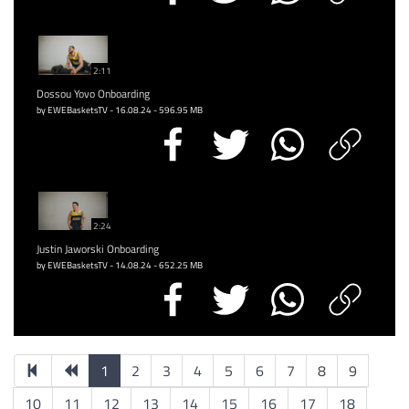
2:11
Dossou Yovo Onboarding
by EWEBasketsTV - 16.08.24 - 596.95 MB
2:24
Justin Jaworski Onboarding
by EWEBasketsTV - 14.08.24 - 652.25 MB
1
2
3
4
5
6
7
8
9
10
11
12
13
14
15
16
17
18