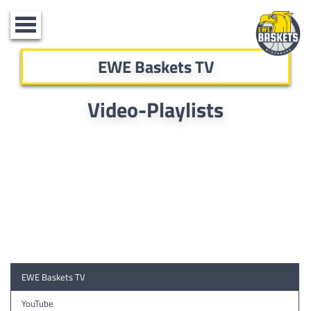
Toggle
navigation
EWE Baskets TV
Video-Playlists
EWE Baskets TV
YouTube