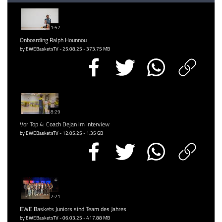
1:57
Onboarding Ralph Hounnou
by EWEBasketsTV - 25.08.25 - 373.75 MB
8:29
Vor Top 4: Coach Dejan im Interview
by EWEBasketsTV - 12.05.25 - 1.35 GB
2:21
EWE Baskets Juniors sind Team des Jahres
by EWEBasketsTV - 06.03.25 - 417.88 MB