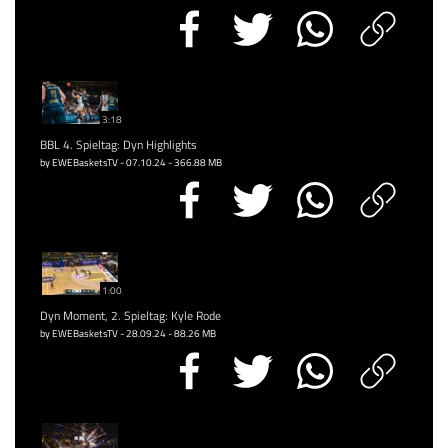
3:18
BBL 4. Spieltag: Dyn Highlights
by EWEBasketsTV - 07.10.24 - 366.88 MB
1:00
Dyn Moment, 2. Spieltag: Kyle Rode
by EWEBasketsTV - 28.09.24 - 88.26 MB