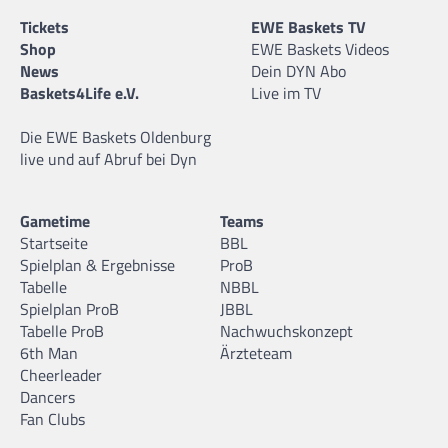
Tickets
EWE Baskets TV
Shop
EWE Baskets Videos
News
Dein DYN Abo
Baskets4Life e.V.
Live im TV
Die EWE Baskets Oldenburg
live und auf Abruf bei Dyn
Gametime
Teams
Startseite
BBL
Spielplan & Ergebnisse
ProB
Tabelle
NBBL
Spielplan ProB
JBBL
Tabelle ProB
Nachwuchskonzept
6th Man
Ärzteteam
Cheerleader
Dancers
Fan Clubs