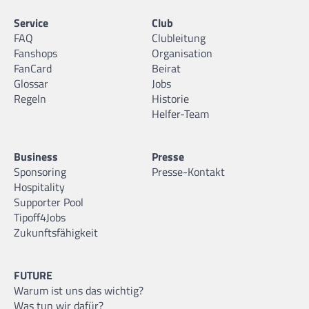
Service
Club
FAQ
Clubleitung
Fanshops
Organisation
FanCard
Beirat
Glossar
Jobs
Regeln
Historie
Helfer-Team
Business
Presse
Sponsoring
Presse-Kontakt
Hospitality
Supporter Pool
Tipoff4Jobs
Zukunftsfähigkeit
FUTURE
Warum ist uns das wichtig?
Was tun wir dafür?