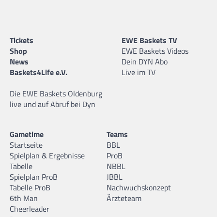
Tickets
EWE Baskets TV
Shop
EWE Baskets Videos
News
Dein DYN Abo
Baskets4Life e.V.
Live im TV
Die EWE Baskets Oldenburg
live und auf Abruf bei Dyn
Gametime
Teams
Startseite
BBL
Spielplan & Ergebnisse
ProB
Tabelle
NBBL
Spielplan ProB
JBBL
Tabelle ProB
Nachwuchskonzept
6th Man
Ärzteteam
Cheerleader