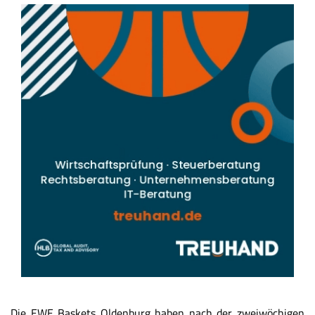
Die EWE Baskets Oldenburg haben nach der zweiwöchigen