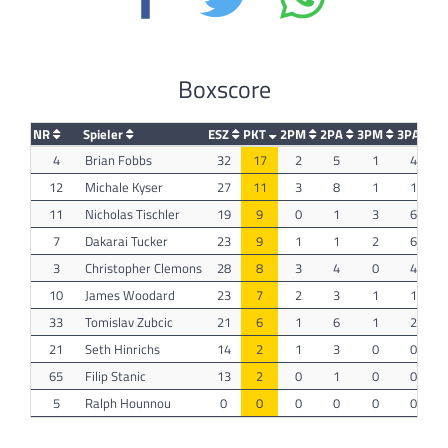
Boxscore
NR
Spieler
ESZ
PKT
2PM
2PA
3PM
3PA
F
4
Brian Fobbs
32
17
2
5
1
4
12
Michale Kyser
27
11
3
8
1
1
11
Nicholas Tischler
19
9
0
1
3
6
7
Dakarai Tucker
23
9
1
1
2
6
3
Christopher Clemons
28
8
3
4
0
4
10
James Woodard
23
7
2
3
1
1
33
Tomislav Zubcic
21
6
1
6
1
2
21
Seth Hinrichs
14
2
1
3
0
0
65
Filip Stanic
13
2
0
1
0
0
5
Ralph Hounnou
0
0
0
0
0
0