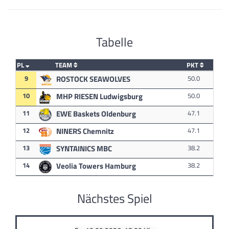
Tabelle
PL
TEAM
PKT
9
ROSTOCK SEAWOLVES
50.0
10
MHP RIESEN Ludwigsburg
50.0
11
EWE Baskets Oldenburg
47.1
12
NINERS Chemnitz
47.1
13
SYNTAINICS MBC
38.2
14
Veolia Towers Hamburg
38.2
Nächstes Spiel