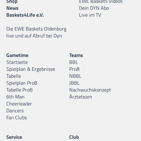
Shop
EWE Baskets Videos
News
Dein DYN Abo
Baskets4Life e.V.
Live im TV
Die EWE Baskets Oldenburg
live und auf Abruf bei Dyn
Gametime
Teams
Startseite
BBL
Spielplan & Ergebnisse
ProB
Tabelle
NBBL
Spielplan ProB
JBBL
Tabelle ProB
Nachwuchskonzept
6th Man
Ärzteteam
Cheerleader
Dancers
Fan Clubs
Service
Club