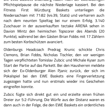
Pflichtspielpause die nächste Niederlage kassiert. Bei den
Fitness First Würzburg Baskets unterliegen die
Niedersachsen mit 71:82 (44:39,
Stats
) und verharren auch
nach dem neunten Spieltag bei nur einem Erfolg. 3.140
Zuschauer in der ausverkauften tectake ARENA sehen in
Davion Mintz den heimischen Topscorer des Abends (20
Punkte), während bei den Gästen Brian Fobbs mit 17 Zählern
zum besten Korbschützen avanciert.
Oldenburgs Headcoach Predrag Krunic schickte Chris
Clemons, Brian Fobbs, Nicholas Tischler, den vor wenigen
Tagen verpflichteten Tomislav Zubcic und Michale Kyser zum
Start der Partie auf das Parkett. Bei den Hausherren meldete
sich der Ex-Oldenburger Alen Pjanic zurück, der sich im
Pokalspiel bei den EWE Baskets eine Fingerverletzung
zugezogen hatte und nun erstmals wieder ins Geschehen
eingreifen konnte.
Zubcic fügte sich direkt gut ein und erzielte einen frühen
Dreier zur 5:2-Führung. Die Würfe aus der Distanz waren es
dann auch in der Folge, die den EWE Baskets ein ordentliches