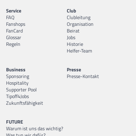
Service
Club
FAQ
Clubleitung
Fanshops
Organisation
FanCard
Beirat
Glossar
Jobs
Regeln
Historie
Helfer-Team
Business
Presse
Sponsoring
Presse-Kontakt
Hospitality
Supporter Pool
Tipoff4Jobs
Zukunftsfähigkeit
FUTURE
Warum ist uns das wichtig?
Was tun wir dafür?