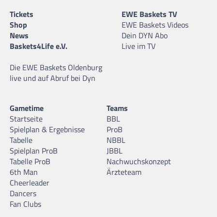
Tickets
EWE Baskets TV
Shop
EWE Baskets Videos
News
Dein DYN Abo
Baskets4Life e.V.
Live im TV
Die EWE Baskets Oldenburg
live und auf Abruf bei Dyn
Gametime
Teams
Startseite
BBL
Spielplan & Ergebnisse
ProB
Tabelle
NBBL
Spielplan ProB
JBBL
Tabelle ProB
Nachwuchskonzept
6th Man
Ärzteteam
Cheerleader
Dancers
Fan Clubs