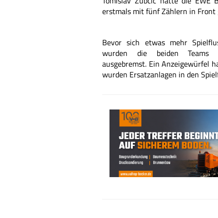
Tomislav Zubcic hatte die EWE B
erstmals mit fünf Zählern in Front
Bevor sich etwas mehr Spielflu
wurden die beiden
Teams zu
ausgebremst.
Ein Anzeigewürfel ha
wurden Ersatzanlagen
in den Spielf