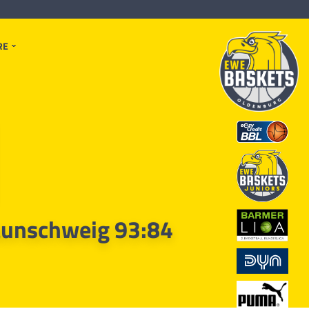
RE
aunschweig 93:84