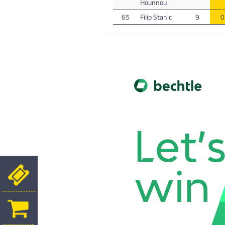
Hounnou
65
Filip Stanic
9
0