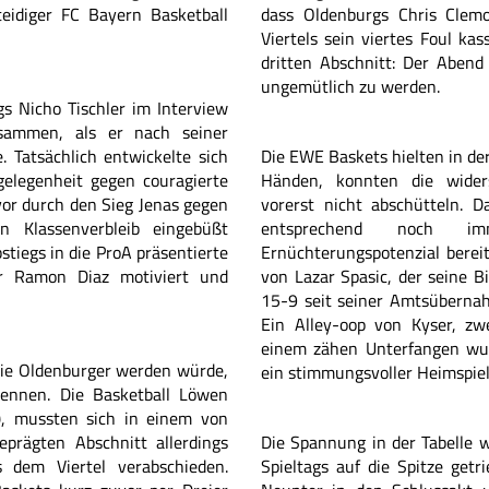
teidiger FC Bayern Basketball
dass Oldenburgs Chris Clem
Viertels sein viertes Foul ka
dritten Abschnitt: Der Abend
ungemütlich zu werden.
gs Nicho Tischler im Interview
sammen, als er nach seiner
. Tatsächlich entwickelte sich
Die EWE Baskets hielten in der
gelegenheit gegen couragierte
Händen, konnten die wider
or durch den Sieg Jenas gegen
vorerst nicht abschütteln. D
n Klassenverbleib eingebüßt
entsprechend noch i
stiegs in die ProA präsentierte
Ernüchterungspotenzial bereit
er Ramon Diaz motiviert und
von Lazar Spasic, der seine B
15-9 seit seiner Amtsübernahm
Ein Alley-oop von Kyser, zw
einem zähen Unterfangen wu
 die Oldenburger werden würde,
ein stimmungsvoller Heimspiel
rkennen. Die Basketball Löwen
e), mussten sich in einem von
geprägten Abschnitt allerdings
Die Spannung in der Tabelle w
 dem Viertel verabschieden.
Spieltags auf die Spitze get