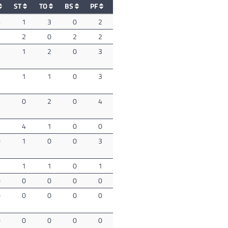
ST
TO
BS
PF
6
1
3
0
2
1
2
0
2
2
3
1
2
0
3
3
1
1
0
3
5
0
2
0
4
1
4
1
0
0
0
1
0
0
3
1
1
1
0
1
0
0
0
0
0
0
0
0
0
0
0
0
0
0
0