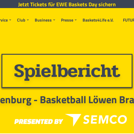
Jetzt Tickets für EWE Baskets Day sichern
rvice
Club
Business
Presse
Baskets4Life e.V.
FUTU
Spielbericht
enburg - Basketball Löwen Br