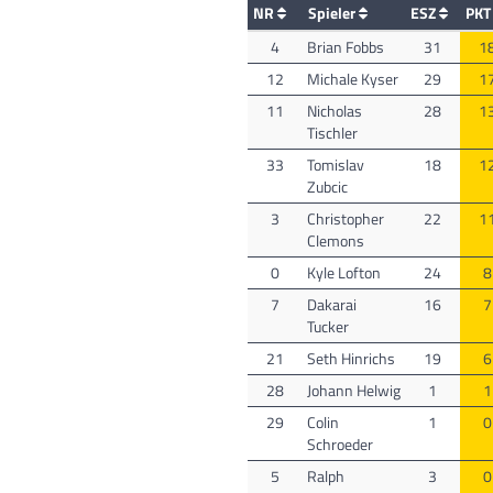
NR
Spieler
ESZ
PK
4
Brian Fobbs
31
1
12
Michale Kyser
29
1
11
Nicholas
28
1
Tischler
33
Tomislav
18
1
Zubcic
3
Christopher
22
1
Clemons
0
Kyle Lofton
24
8
7
Dakarai
16
7
Tucker
21
Seth Hinrichs
19
6
28
Johann Helwig
1
1
29
Colin
1
0
Schroeder
5
Ralph
3
0