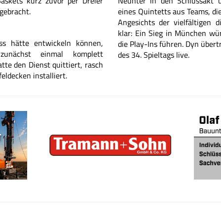
askets kurz zuvor per Dreier
Neunter in den Schlussakt u
 gebracht.
eines Quintetts aus Teams, di
Angesichts der vielfältigen d
klar: Ein Sieg in München wü
ss hätte
entwickeln können,
die Play-Ins führen. Dyn übert
nächst einmal komplett
des 34. Spieltags live.
tte den Dienst
quittiert, rasch
eldecken installiert.