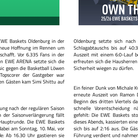
 EWE Baskets Oldenburg in der
Oldenburg setzte sich nach
a neue Hoffnung im Rennen um
Schlagabtauschs bis auf 40:
schafft. Vor 6.335 Fans in der
Auszeit mit einem 6:0-Lauf 
en EWE ARENA setzte sich die
erfreuten sich die Hausherren
sic gegen die Basketball Löwen
Sicherheit wiegen zu dürfen.
Topscorer der Gastgeber war
den Gästen kam Simi Shittu auf
Ein feiner Dunk von Michale K
erneute Auszeit von Ramon D
Beginn des dritten Viertels d
rung nach der regulären Saison
schnelle Vorentscheidung 
 der Saisonverlängerung fällt
gefehlt: Die EWE Baskets sto
 Hauptrunde. Die EWE Baskets
dieses Abends, kassierten ein
dabei am Sonntag, 10. Mai, vor
sich bis auf 2:16 aus. Die Gä
e: Ab 16.30 Uhr gastieren sie
Führung verdient und nahmen