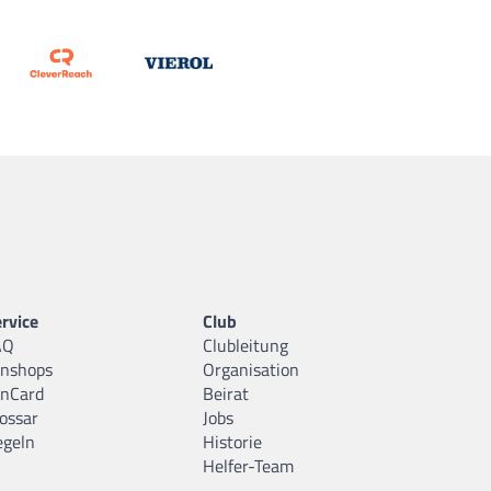
rvice
Club
AQ
Clubleitung
anshops
Organisation
anCard
Beirat
ossar
Jobs
egeln
Historie
Helfer-Team