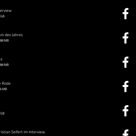
terview
 GB
am des Jahres
.88 MB
ts
.88 MB
e Rode
26 MB
 GB
stian Seifert im Interview