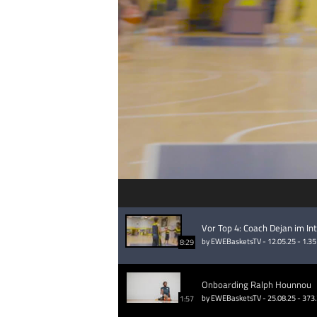
Vor Top 4: Coach Dejan im In
by EWEBasketsTV - 12.05.25 - 1.35
8:29
Onboarding Ralph Hounnou
by EWEBasketsTV - 25.08.25 - 373
1:57