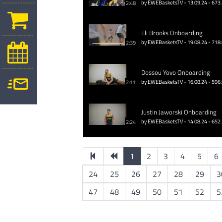
by EWEBasketsTV - 13.09.24 - 673
2:48
Eli Brooks Onboarding
by EWEBasketsTV - 19.08.24 - 718
2:39
Dossou Yovo Onboarding
by EWEBasketsTV - 16.08.24 - 596
2:11
Justin Jaworski Onboarding
by EWEBasketsTV - 14.08.24 - 652
2:24
1
2
3
4
5
6
24
25
26
27
28
29
3
47
48
49
50
51
52
5