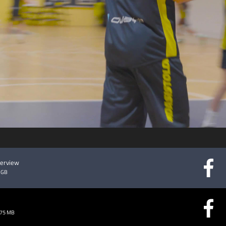
abspielen
terview
 GB
.75 MB