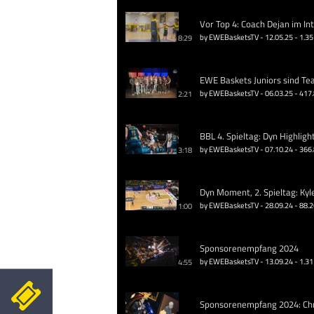
Vor Top 4: Coach Dejan im In
by EWEBasketsTV - 12.05.25 - 1.35
8:29
EWE Baskets Juniors sind Te
by EWEBasketsTV - 06.03.25 - 417
2:21
BBL 4. Spieltag: Dyn Highligh
by EWEBasketsTV - 07.10.24 - 366
3:18
Dyn Moment, 2. Spieltag: Kyl
by EWEBasketsTV - 28.09.24 - 88.
1:00
Sponsorenempfang 2024
by EWEBasketsTV - 13.09.24 - 1.31
4:55
Sponsorenempfang 2024: Chri