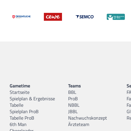
Gametime
Teams
Se
Startseite
BBL
F
Spielplan & Ergebnisse
ProB
F
Tabelle
NBBL
F
Spielplan ProB
JBBL
Gl
Tabelle ProB
Nachwuchskonzept
R
6th Man
Ärzteteam
Cheerleader