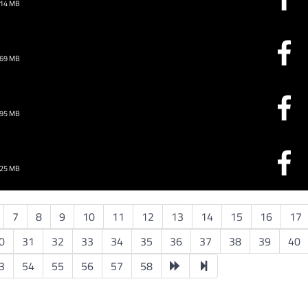
.14 MB
.69 MB
.95 MB
.25 MB
7
8
9
10
11
12
13
14
15
16
17
0
31
32
33
34
35
36
37
38
39
40
3
54
55
56
57
58