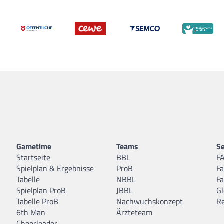
Gametime
Teams
Se
Startseite
BBL
F
Spielplan & Ergebnisse
ProB
F
Tabelle
NBBL
F
Spielplan ProB
JBBL
Gl
Tabelle ProB
Nachwuchskonzept
R
6th Man
Ärzteteam
Cheerleader