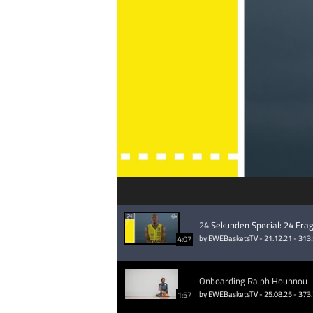
24 Sekunden Special: 24 Frag
by EWEBasketsTV - 21.12.21 - 313
4:07
Onboarding Ralph Hounnou
by EWEBasketsTV - 25.08.25 - 373
1:57