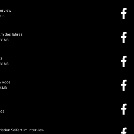
terview
 GB
am des Jahres
.88 MB
ts
.88 MB
e Rode
26 MB
 GB
stian Seifert im Interview