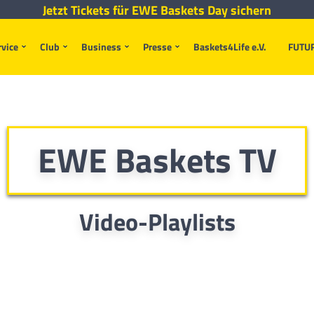
Jetzt Tickets für EWE Baskets Day sichern
rvice
Club
Business
Presse
Baskets4Life e.V.
FUTU
EWE Baskets TV
Video-Playlists