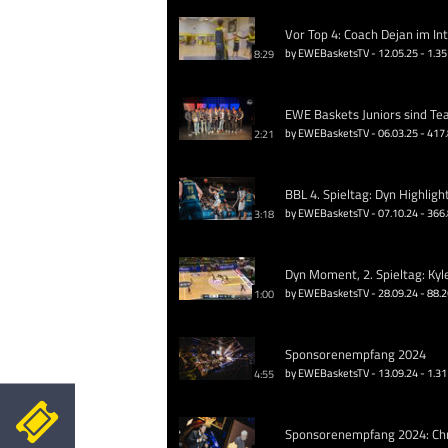
Vor Top 4: Coach Dejan im In
by EWEBasketsTV - 12.05.25 - 1.35
8:29
EWE Baskets Juniors sind Te
by EWEBasketsTV - 06.03.25 - 417
2:21
BBL 4. Spieltag: Dyn Highligh
by EWEBasketsTV - 07.10.24 - 366
3:18
Dyn Moment, 2. Spieltag: Kyl
by EWEBasketsTV - 28.09.24 - 88.
1:00
Sponsorenempfang 2024
by EWEBasketsTV - 13.09.24 - 1.31
4:55
Sponsorenempfang 2024: Chri