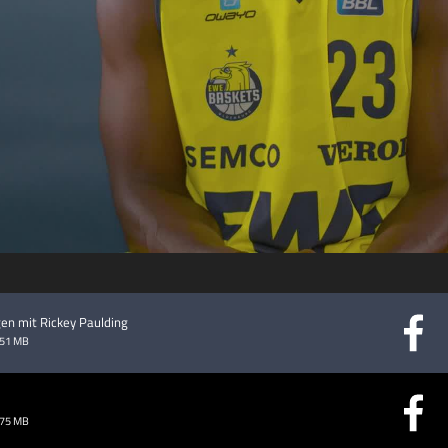
abspielen
en mit Rickey Paulding
.51 MB
.75 MB