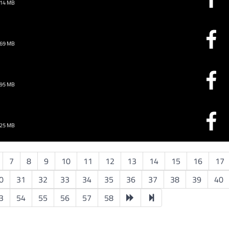
.14 MB
.69 MB
.95 MB
.25 MB
7
8
9
10
11
12
13
14
15
16
17
0
31
32
33
34
35
36
37
38
39
40
3
54
55
56
57
58