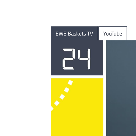
EWE Baskets TV
YouTube