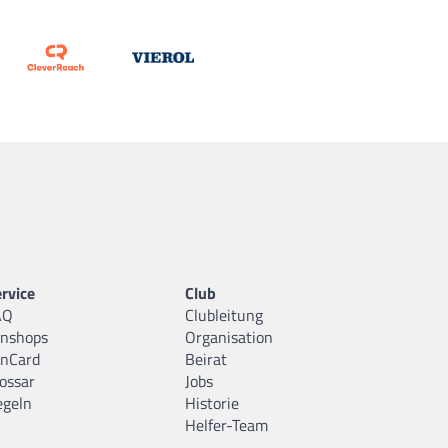
rvice
Club
AQ
Clubleitung
anshops
Organisation
anCard
Beirat
ossar
Jobs
egeln
Historie
Helfer-Team