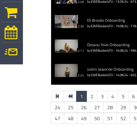
by EWEBasketsTV - 13.09.24 - 673
2:48
Eli Brooks Onboarding
by EWEBasketsTV - 19.08.24 - 718
2:39
Dossou Yovo Onboarding
by EWEBasketsTV - 16.08.24 - 596
2:11
Justin Jaworski Onboarding
by EWEBasketsTV - 14.08.24 - 652
2:24
1
2
3
4
5
6
24
25
26
27
28
29
3
47
48
49
50
51
52
5