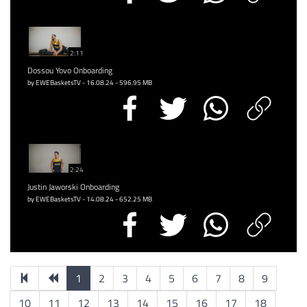
2:11
Dossou Yovo Onboarding
by EWEBasketsTV - 16.08.24 - 596.95 MB
2:24
Justin Jaworski Onboarding
by EWEBasketsTV - 14.08.24 - 652.25 MB
1
2
3
4
5
6
7
8
9
10
11
12
13
14
15
16
17
18