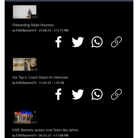
1:57
Onboarding Ralph Hounnou
by EWEBasketsTV - 25.08.25 - 373.75 MB
8:29
Vor Top 4: Coach Dejan im Interview
by EWEBasketsTV - 12.05.25 - 1.35 GB
2:21
EWE Baskets Juniors sind Team des Jahres
by EWEBasketsTV - 06.03.25 - 417.88 MB