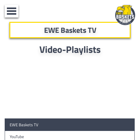
Toggle
navigation
EWE Baskets TV
Video-Playlists
EWE Baskets TV
YouTube