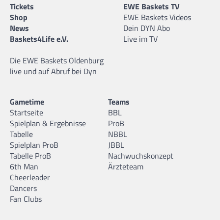
Tickets
EWE Baskets TV
Shop
EWE Baskets Videos
News
Dein DYN Abo
Baskets4Life e.V.
Live im TV
Die EWE Baskets Oldenburg
live und auf Abruf bei Dyn
Gametime
Teams
Startseite
BBL
Spielplan & Ergebnisse
ProB
Tabelle
NBBL
Spielplan ProB
JBBL
Tabelle ProB
Nachwuchskonzept
6th Man
Ärzteteam
Cheerleader
Dancers
Fan Clubs