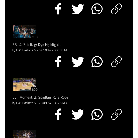
3:18
BBL 4. Spieltag: Dyn Highlights
by EWEBasketsTV - 07.10.24 - 366.88 MB
1:00
Dyn Moment, 2. Spieltag: Kyle Rode
by EWEBasketsTV - 28.09.24 - 88.26 MB