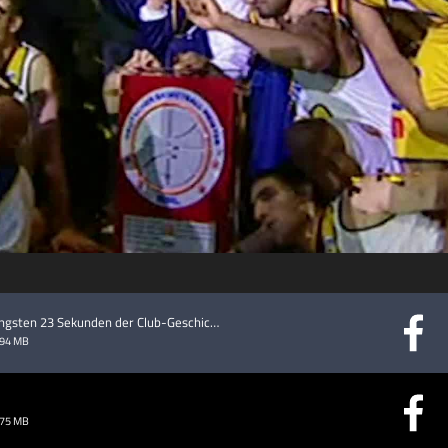
abspielen
20 Jahre EWE Baskets: Die längsten 23 Sekunden der Club-Geschichte
.94 MB
.75 MB