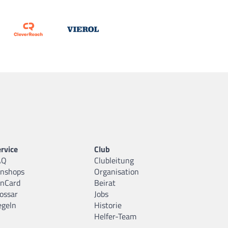
rvice
Club
AQ
Clubleitung
anshops
Organisation
anCard
Beirat
ossar
Jobs
egeln
Historie
Helfer-Team