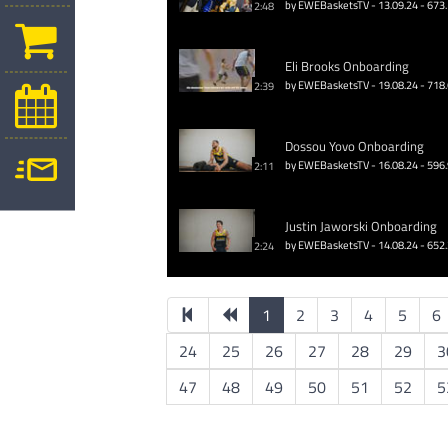
by EWEBasketsTV - 13.09.24 - 673
2:48
Eli Brooks Onboarding
by EWEBasketsTV - 19.08.24 - 718
2:39
Dossou Yovo Onboarding
by EWEBasketsTV - 16.08.24 - 596
2:11
Justin Jaworski Onboarding
by EWEBasketsTV - 14.08.24 - 652
2:24
1
2
3
4
5
6
24
25
26
27
28
29
3
47
48
49
50
51
52
5