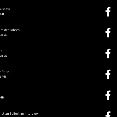
terview
 GB
am des Jahres
.88 MB
ts
.88 MB
e Rode
26 MB
 GB
stian Seifert im Interview