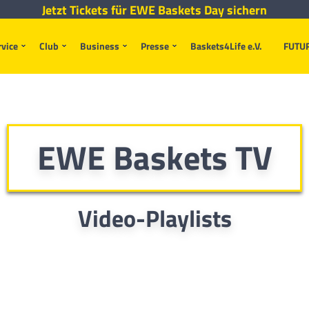
Jetzt Tickets für EWE Baskets Day sichern
rvice
Club
Business
Presse
Baskets4Life e.V.
FUTU
EWE Baskets TV
Video-Playlists