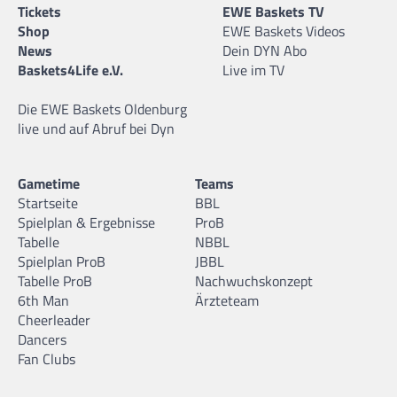
Tickets
EWE Baskets TV
Shop
EWE Baskets Videos
News
Dein DYN Abo
Baskets4Life e.V.
Live im TV
Die EWE Baskets Oldenburg
live und auf Abruf bei Dyn
Gametime
Teams
Startseite
BBL
Spielplan & Ergebnisse
ProB
Tabelle
NBBL
Spielplan ProB
JBBL
Tabelle ProB
Nachwuchskonzept
6th Man
Ärzteteam
Cheerleader
Dancers
Fan Clubs