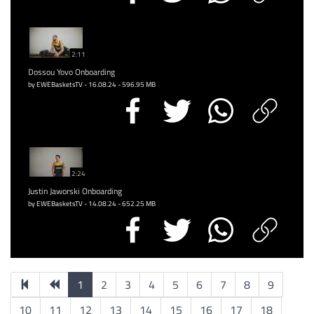
2:11
Dossou Yovo Onboarding
by EWEBasketsTV - 16.08.24 - 596.95 MB
2:24
Justin Jaworski Onboarding
by EWEBasketsTV - 14.08.24 - 652.25 MB
1
2
3
4
5
6
7
8
9
10
11
12
13
14
15
16
17
18