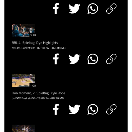
3:18
BBL 4. Spieltag: Dyn Highlights
by EWEBasketsTV - 07.10.24 - 366.88 MB
1:00
Dyn Moment, 2. Spieltag: Kyle Rode
by EWEBasketsTV - 28.09.24 - 88.26 MB