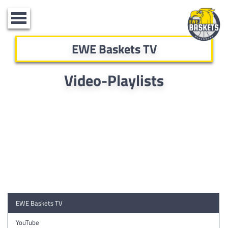
Toggle
navigation
EWE Baskets TV
Video-Playlists
EWE Baskets TV
YouTube