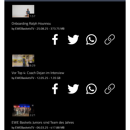
1:57
Onboarding Ralph Hounnou
by EWEBasketsTV - 25.08.25 - 373.75 MB
8:29
Vor Top 4: Coach Dejan im Interview
by EWEBasketsTV - 12.05.25 - 1.35 GB
2:21
EWE Baskets Juniors sind Team des Jahres
by EWEBasketsTV - 06.03.25 - 417.88 MB