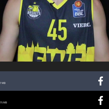
abspielen
e
77 MB
.75 MB