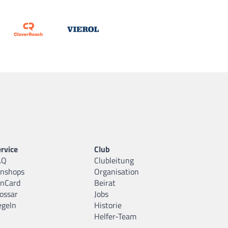
rvice
Club
AQ
Clubleitung
anshops
Organisation
anCard
Beirat
ossar
Jobs
egeln
Historie
Helfer-Team