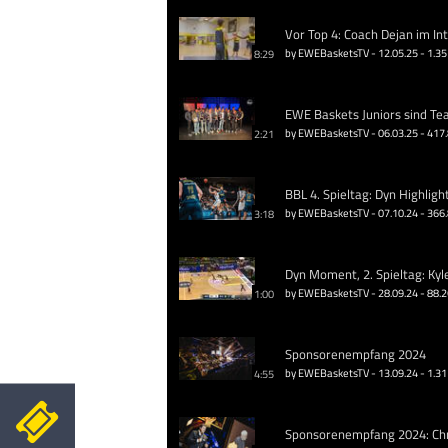
Vor Top 4: Coach Dejan im In
by EWEBasketsTV - 12.05.25 - 1.35
8:29
EWE Baskets Juniors sind Te
by EWEBasketsTV - 06.03.25 - 417
2:21
BBL 4. Spieltag: Dyn Highligh
by EWEBasketsTV - 07.10.24 - 366
3:18
Dyn Moment, 2. Spieltag: Kyl
by EWEBasketsTV - 28.09.24 - 88.
1:00
Sponsorenempfang 2024
by EWEBasketsTV - 13.09.24 - 1.31
4:55
Sponsorenempfang 2024: Chri