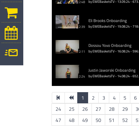
by EWEBasketsTV - 13.09.24 - 673
2:48
Eli Brooks Onboarding
by EWEBasketsTV - 19.08.24 - 718
2:39
Dossou Yovo Onboarding
by EWEBasketsTV - 16.08.24 - 596
2:11
Justin Jaworski Onboarding
by EWEBasketsTV - 14.08.24 - 652
2:24
1
2
3
4
5
6
24
25
26
27
28
29
3
47
48
49
50
51
52
5