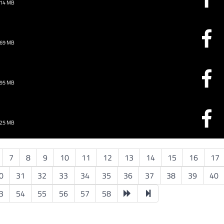
.14 MB
.69 MB
.95 MB
.25 MB
7
8
9
10
11
12
13
14
15
16
17
0
31
32
33
34
35
36
37
38
39
40
3
54
55
56
57
58