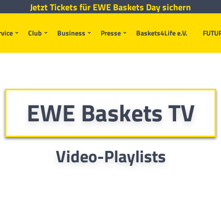
Jetzt Tickets für EWE Baskets Day sichern
rvice
Club
Business
Presse
Baskets4Life e.V.
FUTU
EWE Baskets TV
Video-Playlists