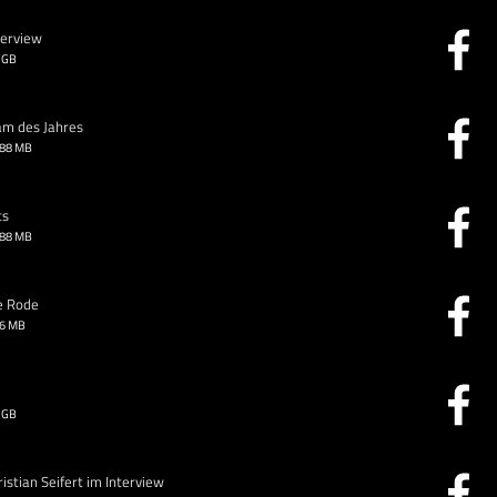
terview
 GB
am des Jahres
.88 MB
ts
.88 MB
e Rode
26 MB
 GB
stian Seifert im Interview