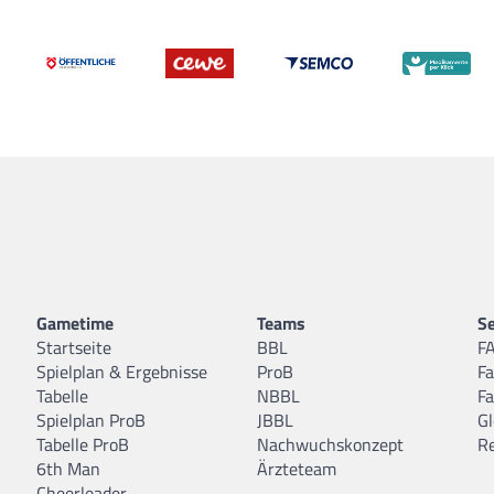
Gametime
Teams
Se
Startseite
BBL
F
Spielplan & Ergebnisse
ProB
F
Tabelle
NBBL
F
Spielplan ProB
JBBL
Gl
Tabelle ProB
Nachwuchskonzept
R
6th Man
Ärzteteam
Cheerleader