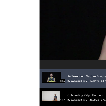
24 Sekunden: Nathan Booth
by EWEBasketsTV - 17.10.19 - 53.
0:44
Onboarding Ralph Hounnou
by EWEBasketsTV - 25.08.25 - 373
1:57