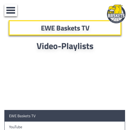
Toggle
navigation
EWE Baskets TV
Video-Playlists
EWE Baskets TV
YouTube