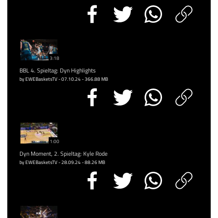
3:18
BBL 4. Spieltag: Dyn Highlights
by EWEBasketsTV - 07.10.24 - 366.88 MB
1:00
Dyn Moment, 2. Spieltag: Kyle Rode
by EWEBasketsTV - 28.09.24 - 88.26 MB