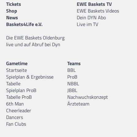
Tickets
EWE Baskets TV
Shop
EWE Baskets Videos
News
Dein DYN Abo
Baskets4Life e.V.
Live im TV
Die EWE Baskets Oldenburg
live und auf Abruf bei Dyn
Gametime
Teams
Startseite
BBL
Spielplan & Ergebnisse
ProB
Tabelle
NBBL
Spielplan ProB
JBBL
Tabelle ProB
Nachwuchskonzept
6th Man
Ärzteteam
Cheerleader
Dancers
Fan Clubs