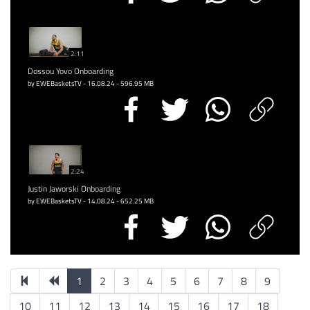
2:11
Dossou Yovo Onboarding
by EWEBasketsTV - 16.08.24 - 596.95 MB
2:24
Justin Jaworski Onboarding
by EWEBasketsTV - 14.08.24 - 652.25 MB
1
2
3
4
5
6
7
8
9
10
11
12
13
14
15
16
17
18