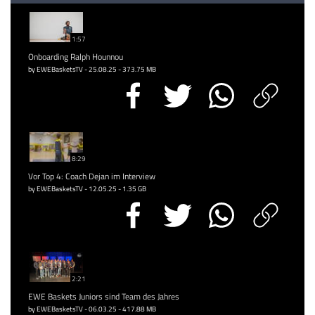
1:57
Onboarding Ralph Hounnou
by EWEBasketsTV - 25.08.25 - 373.75 MB
8:29
Vor Top 4: Coach Dejan im Interview
by EWEBasketsTV - 12.05.25 - 1.35 GB
2:21
EWE Baskets Juniors sind Team des Jahres
by EWEBasketsTV - 06.03.25 - 417.88 MB