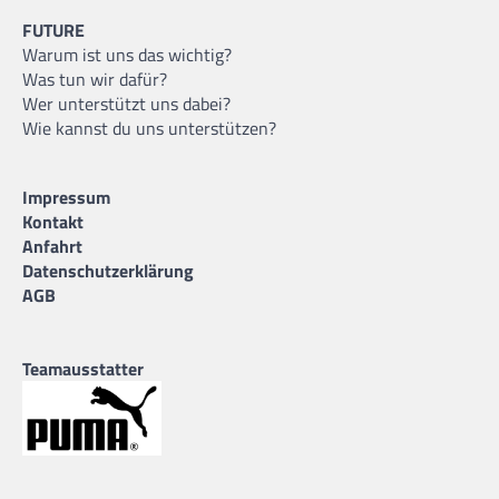
FUTURE
20
Leander Angelis
Warum ist uns das wichtig?
02.06.2006 |
190 cm |
Guard |
GER
Was tun wir dafür?
Wer unterstützt uns dabei?
Wie kannst du uns unterstützen?
Impressum
21
Nai-Yahrell Leeuwin
Kontakt
06.01.2008 |
189 cm |
Guard |
NED
Anfahrt
Datenschutzerklärung
AGB
Teamausstatter
22
Sarls Nkojs-Eale
05.05.2008 |
185 cm |
Guard |
LAT