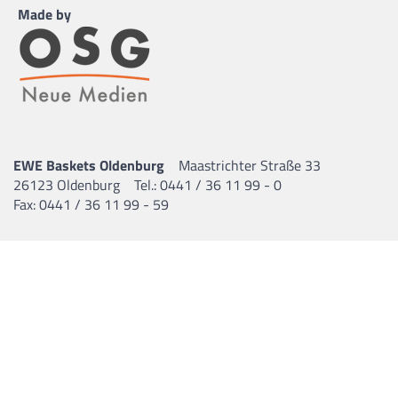
Made by
24
Arthur Schröder
13.07.2007 |
194 cm |
Forward |
GER
EWE Baskets Oldenburg
Maastrichter Straße 33
Dimitrios Polychroniadis
26123 Oldenburg
Tel.: 0441 / 36 11 99 - 0
25.04.1969 |
Coaching Staff |
GRE
Fax: 0441 / 36 11 99 - 59