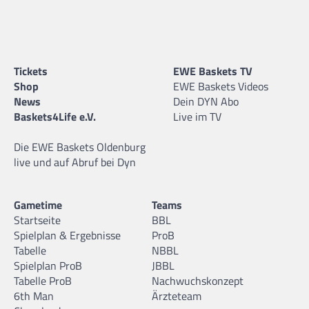
14
Leander Nzume
26.04.2006 |
196 cm |
Forward |
GER
Tickets
EWE Baskets TV
Shop
EWE Baskets Videos
News
Dein DYN Abo
Baskets4Life e.V.
Live im TV
15
Bruno Walz
Die EWE Baskets Oldenburg
28.10.2008 |
198 cm |
Center |
GER
live und auf Abruf bei Dyn
Gametime
Teams
Startseite
BBL
Spielplan & Ergebnisse
ProB
16
Miran Evin
Tabelle
NBBL
18.07.2006 |
191 cm |
Guard |
GER
Spielplan ProB
JBBL
Tabelle ProB
Nachwuchskonzept
6th Man
Ärzteteam