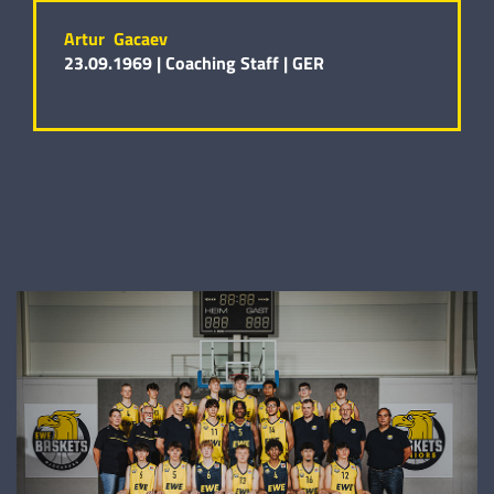
Artur Gacaev
23.09.1969 |
Coaching Staff |
GER
Maximilian von Goetz
02.03.2006 |
208 cm |
Center |
GER
4
Gregor Gewinner
17.01.2007 |
194 cm |
Guard |
GER