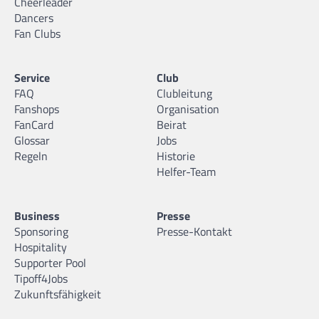
Cheerleader
Dancers
17
Johann Helwig
Fan Clubs
06.05.2006 |
196 cm |
Forward |
GER
Service
Club
FAQ
Clubleitung
Fanshops
Organisation
FanCard
Beirat
18
Mats Barkemeyer
Glossar
Jobs
10.06.2007 |
210 cm |
Center |
Regeln
Historie
Helfer-Team
Business
Presse
Sponsoring
Presse-Kontakt
19
Ore Ewert
Hospitality
17.02.2006 |
183 cm |
Guard |
GER
Supporter Pool
Tipoff4Jobs
Zukunftsfähigkeit