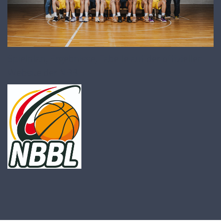
5
Elia Kirov
23.06.2006 |
192 cm |
Guard |
GER
Spielplan, Ergebnisse, Tabelle auf der offiziellen
Website der NBBL:
6
Lars Schröder
25.04.2007 |
193 cm |
Guard |
GER
7
Lazar Klaric
04.02.2006 |
202 cm |
Forward/Center |
GER