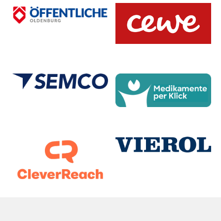
11
David Kohdadad
12.09.2007 |
196 cm |
Guard |
GER
12
Simon Kohlhoff
02.09.2006 |
188 cm |
Guard |
GER
13
Bennett Spree
29.07.2006 |
187 cm |
Guard |
GER