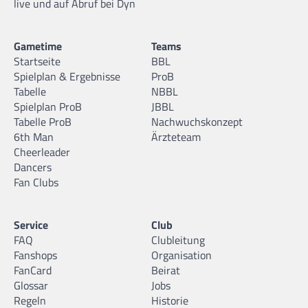
live und auf Abruf bei Dyn
Gametime
Teams
Startseite
BBL
Spielplan & Ergebnisse
ProB
Tabelle
NBBL
Spielplan ProB
JBBL
Tabelle ProB
Nachwuchskonzept
6th Man
Ärzteteam
Cheerleader
Dancers
Fan Clubs
Service
Club
FAQ
Clubleitung
Fanshops
Organisation
FanCard
Beirat
Glossar
Jobs
Regeln
Historie