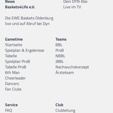
News
Dein DYN Abo
Baskets4Life e.V.
Live im TV
Die EWE Baskets Oldenburg
live und auf Abruf bei Dyn
Gametime
Teams
Startseite
BBL
Spielplan & Ergebnisse
ProB
Tabelle
NBBL
Spielplan ProB
JBBL
Tabelle ProB
Nachwuchskonzept
6th Man
Ärzteteam
Cheerleader
Dancers
Fan Clubs
Service
Club
FAQ
Clubleitung