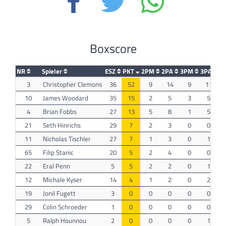
Boxscore
NR
Spieler
ESZ
PKT
2PM
2PA
3PM
3PA
F
3
Christopher Clemons
36
52
9
14
9
11
10
James Woodard
35
15
2
5
3
5
4
Brian Fobbs
27
13
5
8
1
5
21
Seth Hinrichs
29
7
2
3
0
0
11
Nicholas Tischler
27
7
1
3
0
1
65
Filip Stanic
20
5
2
4
0
0
22
Eral Penn
5
5
2
2
0
1
12
Michale Kyser
14
4
1
2
0
2
19
Jonil Fugett
3
0
0
0
0
0
29
Colin Schroeder
1
0
0
0
0
0
5
Ralph Hounnou
2
0
0
0
0
1