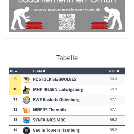
Tabelle
PL
TEAM
PKT
9
ROSTOCK SEAWOLVES
50.0
10
MHP RIESEN Ludwigsburg
50.0
11
EWE Baskets Oldenburg
47.1
12
NINERS Chemnitz
47.1
13
SYNTAINICS MBC
38.2
14
Veolia Towers Hamburg
38.2