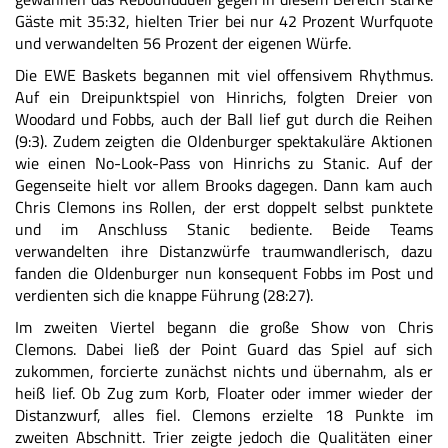
Gäste mit 35:32, hielten Trier bei nur 42 Prozent Wurfquote
und verwandelten 56 Prozent der eigenen Würfe.
Die EWE Baskets begannen mit viel offensivem Rhythmus.
Auf ein Dreipunktspiel von Hinrichs, folgten Dreier von
Woodard und Fobbs, auch der Ball lief gut durch die Reihen
(9:3). Zudem zeigten die Oldenburger spektakuläre Aktionen
wie einen No-Look-Pass von Hinrichs zu Stanic. Auf der
Gegenseite hielt vor allem Brooks dagegen. Dann kam auch
Chris Clemons ins Rollen, der erst doppelt selbst punktete
und im Anschluss Stanic bediente. Beide Teams
verwandelten ihre Distanzwürfe traumwandlerisch, dazu
fanden die Oldenburger nun konsequent Fobbs im Post und
verdienten sich die knappe Führung (28:27).
Im zweiten Viertel begann die große Show von Chris
Clemons. Dabei ließ der Point Guard das Spiel auf sich
zukommen, forcierte zunächst nichts und übernahm, als er
heiß lief. Ob Zug zum Korb, Floater oder immer wieder der
Distanzwurf, alles fiel. Clemons erzielte 18 Punkte im
zweiten Abschnitt. Trier zeigte jedoch die Qualitäten einer