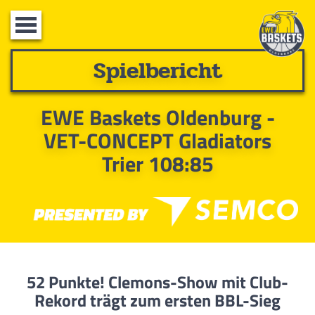
Toggle
navigation
Spielbericht
EWE Baskets Oldenburg -
VET-CONCEPT Gladiators
Trier 108:85
52 Punkte! Clemons-Show mit Club-
Rekord trägt zum ersten BBL-Sieg