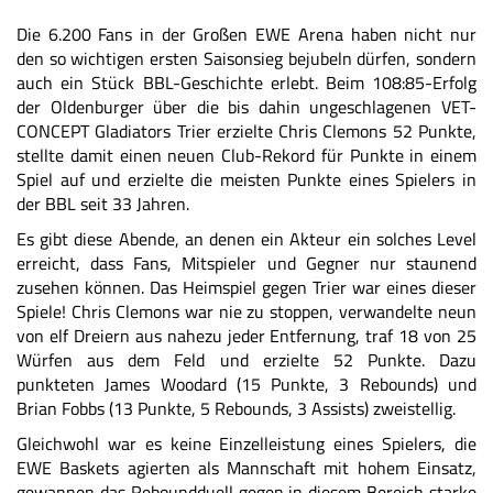
Die 6.200 Fans in der Großen EWE Arena haben nicht nur
den so wichtigen ersten Saisonsieg bejubeln dürfen, sondern
auch ein Stück BBL-Geschichte erlebt. Beim 108:85-Erfolg
der Oldenburger über die bis dahin ungeschlagenen VET-
CONCEPT Gladiators Trier erzielte Chris Clemons 52 Punkte,
stellte damit einen neuen Club-Rekord für Punkte in einem
Spiel auf und erzielte die meisten Punkte eines Spielers in
der BBL seit 33 Jahren.
Es gibt diese Abende, an denen ein Akteur ein solches Level
erreicht, dass Fans, Mitspieler und Gegner nur staunend
zusehen können. Das Heimspiel gegen Trier war eines dieser
Spiele! Chris Clemons war nie zu stoppen, verwandelte neun
von elf Dreiern aus nahezu jeder Entfernung, traf 18 von 25
Würfen aus dem Feld und erzielte 52 Punkte. Dazu
punkteten James Woodard (15 Punkte, 3 Rebounds) und
Brian Fobbs (13 Punkte, 5 Rebounds, 3 Assists) zweistellig.
Gleichwohl war es keine Einzelleistung eines Spielers, die
EWE Baskets agierten als Mannschaft mit hohem Einsatz,
gewannen das Reboundduell gegen in diesem Bereich starke