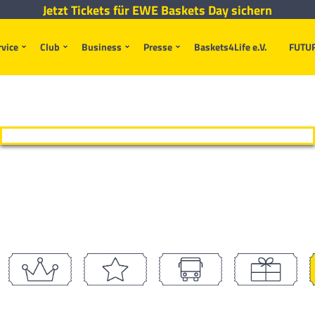
Jetzt Tickets für EWE Baskets Day sichern
rvice
Club
Business
Presse
Baskets4Life e.V.
FUTU