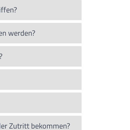
iffen?
men werden?
?
eder Zutritt bekommen?