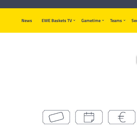
News
EWE Baskets TV
Gametime
Teams
Se