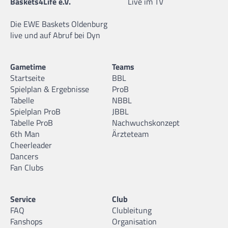
Baskets4Life e.V.
Live im TV
Die EWE Baskets Oldenburg
live und auf Abruf bei Dyn
Gametime
Teams
Startseite
BBL
Spielplan & Ergebnisse
ProB
Tabelle
NBBL
Spielplan ProB
JBBL
Tabelle ProB
Nachwuchskonzept
6th Man
Ärzteteam
Cheerleader
Dancers
Fan Clubs
Service
Club
FAQ
Clubleitung
Fanshops
Organisation