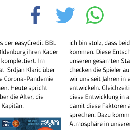
ms der easyCredit BBL
ich bin stolz, dass be
Oldenburg ihren Kader
kommen. Diese Entsche
 komplettiert. Im
unseren gesamten Stan
t Srdjan Klaric über
checken die Spieler a
die Corona-Pandemie
wir uns seit Jahren in
en. Heute spricht
entwickeln. Gleichzeiti
ber die Alter, die
diese Entwicklung in a
Kapitän.
damit diese Faktoren 
sprechen. Dazu kommt 
Atmosphäre in unsere