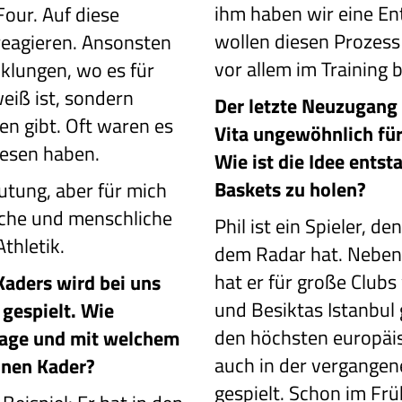
ihm haben wir eine En
Four. Auf diese
wollen diesen Prozess
eagieren. Ansonsten
vor allem im Training b
cklungen, wo es für
eiß ist, sondern
Der letzte Neuzugang 
en gibt. Oft waren es
Vita ungewöhnlich für 
iesen haben.
Wie ist die Idee ents
Baskets zu holen?
utung, aber für mich
ische und menschliche
Phil ist ein Spieler, d
thletik.
dem Radar hat. Neben 
hat er für große Club
Kaders wird bei uns
und Besiktas Istanbul 
 gespielt. Wie
den höchsten europäi
Frage und mit welchem
auch in der vergangen
inen Kader?
gespielt. Schon im Frü