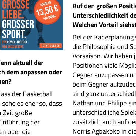
Auf den großen Positio
Unterschiedlichkeit de
Welchen Vorteil siehs
Bei der Kaderplanung 
die Philosophie und 
Vorsaison. Wir haben 
denn aktuell der
Positionen viele Mögli
ch dem anpassen oder
Gegner anzupassen un
uen?
beim Gegner aufzudec
sind ganz unterschiedl
ass der Basketball
Nathan und Philipp si
 sehe es eher so, dass
unterschiedliche Spie
u Zeit große
zusätzlich auch auf d
Einführung der
Norris Agbakoko in dies
nen oder die