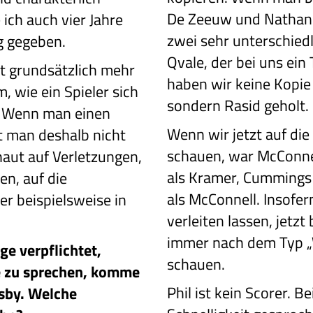
De Zeeuw und Nathan 
 ich auch vier Jahre
zwei sehr unterschiedl
g gegeben.
Qvale, der bei uns ein 
ist grundsätzlich mehr
haben wir keine Kopie
m, wie ein Spieler sich
sondern Rasid geholt.
 Wenn man einen
Wenn wir jetzt auf di
t man deshalb nicht
schauen, war McConnel
haut auf Verletzungen,
als Kramer, Cummings
en, auf die
als McConnell. Insofer
er beispielsweise in
verleiten lassen, jetzt
immer nach dem Typ „
e verpflichtet,
schauen.
se zu sprechen, komme
Phil ist kein Scorer. B
nsby. Welche