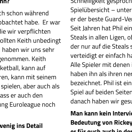
Schnelligkeit gesproch
ihn?
Spielübersicht – unter
n ich schon während
er der beste Guard-Ver
eobachtet habe. Er war
Seit Jahren hat Phil e
die wir verpflichten
Steals in allen Ligen, o
ollten Keith unbedingt
der nur auf die Steals 
haben wir uns sehr
verteidigt er einfach h
fgenommen. Keith
Alle Spieler mit denen
ketball, kann auf
haben ihn als ihren ne
ren, kann mit seinem
bezeichnet. Phil ist e
spielen, aber auch als
Spiel auf beiden Seite
dass er auch den
danach haben wir ges
tung Euroleague noch
Man kann kein Intervi
Bedeutung von Rickey
wenig ins Detail
er für euch auch in de