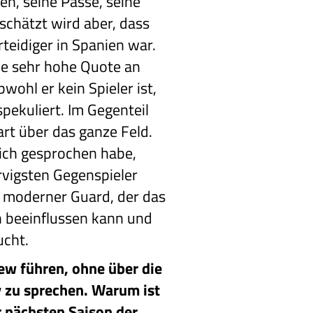
en, seine Pässe, seine
schätzt wird aber, dass
teidiger in Spanien war.
ine sehr hohe Quote an
bwohl er kein Spieler ist,
spekuliert. Im Gegenteil
art über das ganze Feld.
 ich gesprochen habe,
rvigsten Gegenspieler
in moderner Guard, der das
n beeinflussen kann und
ucht.
ew führen, ohne über die
 zu sprechen. Warum ist
r nächsten Saison der