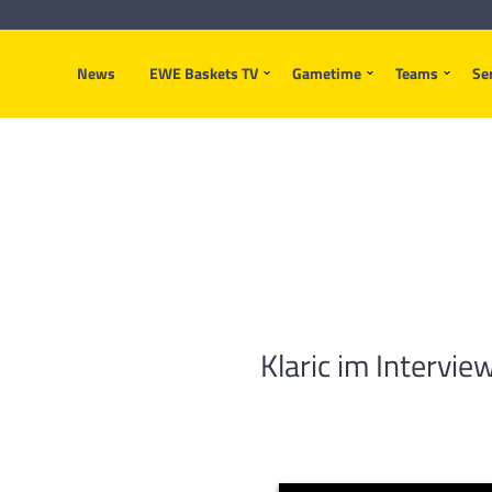
News
EWE Baskets TV
Gametime
Teams
Se
Klaric im Intervi