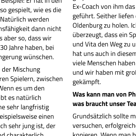
Beispiel: Er hat in den
Ex-Coach von ihm das 
so gespielt, wie es die
geführt. Seither liefe
. Natürlich werden
Oldenburg zu holen. I
sfähigkeit dann nicht
überzeugt, dass ein Sp
s aber so, dass wir
und Vita den Weg zu u
 30 Jahre haben, bei
hat uns auch in diesem
längerung wünschen.
viele Menschen haben
e der Mischung
und wir haben mit gro
ren Spielern, zwischen
gekämpft.
 Wenn es um den
Was kann man von Phi
bt es natürlich
was braucht unser Te
e sehr langfristig
Grundsätzlich sollte m
eispielsweise einen
versuchen, erfolgreich
ch sehr jung ist, der
kopieren. Wenn man b
nd charakterlich